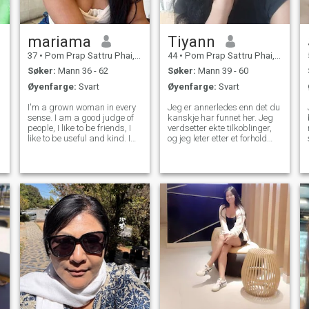
mariama
Tiyann
37
•
Pom Prap Sattru Phai, Bangkok, Thailand
44
•
Pom Prap Sattru Phai, Bangkok, Thailand
Søker:
Mann 36 - 62
Søker:
Mann 39 - 60
Øyenfarge:
Svart
Øyenfarge:
Svart
I'm a grown woman in every
Jeg er annerledes enn det du
sense. I am a good judge of
kanskje har funnet her. Jeg
people, I like to be friends, I
verdsetter ekte tilkoblinger,
t
like to be useful and kind. I
og jeg leter etter et forhold
have an original outlook on
som går utover virtuelle
life, and I always try to be full
samtaler. Hvis du er
of energy. I value humor and
interessert i noe autentisk og
joie de vivre in people most of
langvarig, hvor vi både kan
all, I app
vokse og nyte det livet har å
tilby, så er du på rett sted.
La oss snakke og se hvor det
tar oss