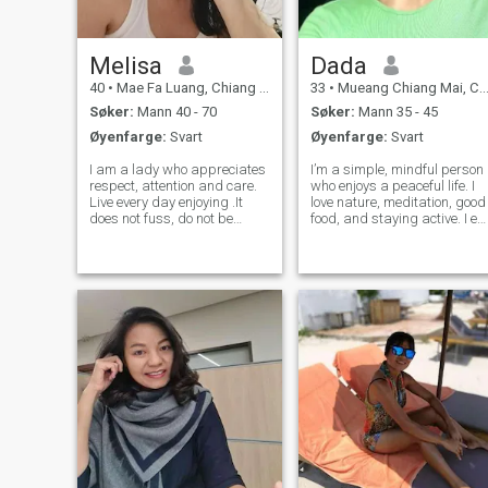
Melisa
Dada
40
•
Mae Fa Luang, Chiang Rai, Thailand
33
•
Mueang Chiang Mai, Chiang Mai, Thailand
Søker:
Mann 40 - 70
Søker:
Mann 35 - 45
Øyenfarge:
Svart
Øyenfarge:
Svart
I am a lady who appreciates
I’m a simple, mindful person
respect, attention and care.
who enjoys a peaceful life. I
Live every day enjoying .It
love nature, meditation, good
does not fuss, do not be
food, and staying active. I ea
indifferent, do not take
normal food but also
theatrical poses - these are
vegetarian sometimes — just
the traits about me. Ignoring
a flexible balance. I teach
is the worst thing men can do
Thai to foreigners and really
with ladies. If I'm too yo
enjoy the real conne