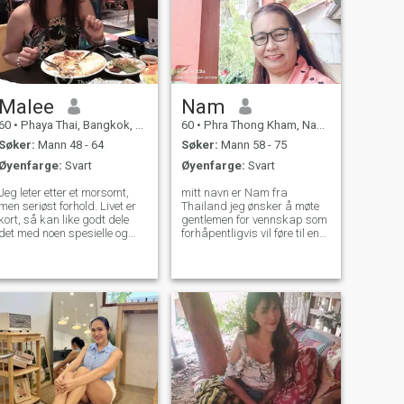
Malee
Nam
60
•
Phaya Thai, Bangkok, Thailand
60
•
Phra Thong Kham, Nakhon Ratchasima, Thailand
Søker:
Mann 48 - 64
Søker:
Mann 58 - 75
Øyenfarge:
Svart
Øyenfarge:
Svart
Jeg leter etter et morsomt,
mitt navn er Nam fra
men seriøst forhold. Livet er
Thailand jeg ønsker å møte
kort, så kan like godt dele
gentlemen for vennskap som
det med noen spesielle og
forhåpentligvis vil føre til en
fortjent av hvor lidenskapelig
langsiktig forpliktelse jeg er
jeg kan være. Vi kan begge le
en thai kvinne som er søt
sammen, spise sammen
mild og forstående hvis du er
fordi jeg lager god mat.
interessert i å bli kjent med
Navngi det du vil ha det på
meg og utvikle et forhold med
spisebordet. Eller vi kan bare
en omsorgsfull thai kvinne
nyte hverandres selskap.
please feel free to contact