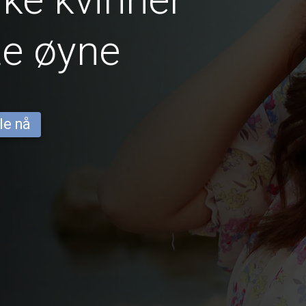
te øyne
le nå