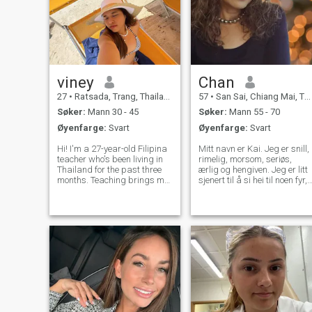
viney
Chan
27
•
Ratsada, Trang, Thailand
57
•
San Sai, Chiang Mai, Thailand
Søker:
Mann 30 - 45
Søker:
Mann 55 - 70
Øyenfarge:
Svart
Øyenfarge:
Svart
Hi! I'm a 27-year-old Filipina
Mitt navn er Kai. Jeg er snill,
teacher who's been living in
rimelig, morsom, seriøs,
Thailand for the past three
ærlig og hengiven. Jeg er litt
months. Teaching brings me
sjenert til å si hei til noen fyr,
so much joy, and when I'm
men hvis du kommer ut, vil
not working, you'll usually
jeg komme ut av skallet mitt
find me exploring new
og snakke med deg.
places, enjoying good food, or
Kommunikasjon er viktig for
simply making the most of li
et forhold, med meg, vil du
kunne ha en ekte samtale
som jeg snakker flytende
engelsk. Du vil kunne fortelle
meg om livet ditt, og jeg vil
forstå det. Jeg er en
fjellelsker, så jeg vil ikke bo
ved stranden.