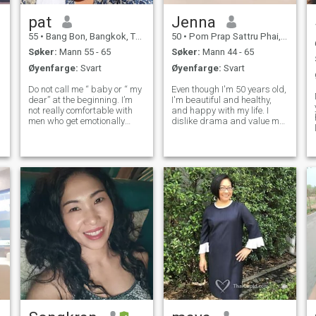
pat
Jenna
55
•
Bang Bon, Bangkok, Thailand
50
•
Pom Prap Sattru Phai, Bangkok, Thailand
Søker:
Mann 55 - 65
Søker:
Mann 44 - 65
Øyenfarge:
Svart
Øyenfarge:
Svart
Do not call me “ baby or “ my
Even though I'm 50 years old,
dear” at the beginning. I’m
I'm beautiful and healthy,
not really comfortable with
and happy with my life. I
n
men who get emotionally
dislike drama and value my
intense or move too fast.
husband, my life partner. I'm
Prefer to start as friend and
always in a good mood, I
lets things go naturally. I am
smile easily, and I value my
not Bar girl , so do not talking
loved ones and family. I love
about sex or one nig
nature, the sea, and sunse
å