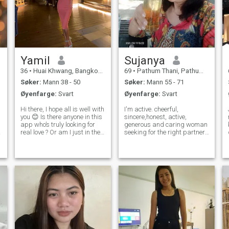
Yamil
Sujanya
36
•
Huai Khwang, Bangkok, Thailand
69
•
Pathum Thani, Pathum Thani, Thailand
Søker:
Mann 38 - 50
Søker:
Mann 55 - 71
Øyenfarge:
Svart
Øyenfarge:
Svart
Hi there, I hope all is well with
I'm active. cheerful,
you 😊 Is there anyone in this
sincere,honest, active,
app who’s truly looking for
generous and caring woman
real love ? Or am I just in the
seeking for the right partner.
wrong place ? I am “Mew." I
I look elegant but
am 36 years old and looking
humble.,young and
for a single guy who is
attractive.appearance.I'm
interesting in a serious
healthy, I have never been
relationship, l
sick, and have no health
problem. I've been working
as