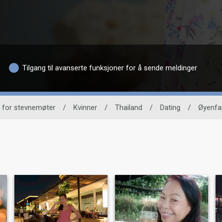
Tilgang til avanserte funksjoner for å sende meldinger
d for stevnemøter
/
Kvinner
/
Thailand
/
Dating
/
Øyenfa