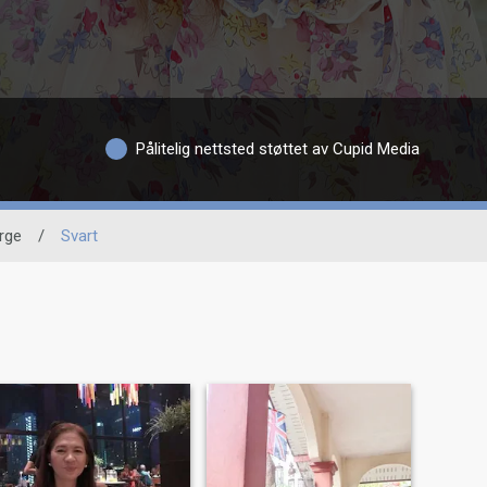
Pålitelig nettsted støttet av Cupid Media
rge
/
Svart