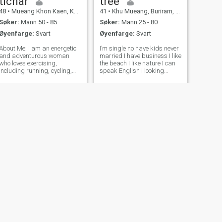
tichar
tree
48
•
Mueang Khon Kaen, Khon Kaen, Thailand
41
•
Khu Mueang, Buriram, Thailand
Søker:
Mann 50 - 85
Søker:
Mann 25 - 80
Øyenfarge:
Svart
Øyenfarge:
Svart
About Me: I am an energetic
I’m single no have kids never
and adventurous woman
married I have business I like
who loves exercising,
the beach I like nature I can
including running, cycling,
speak English i looking
hiking, and extreme sports
forward and long time
like skydiving and
relationship I not look ATM
paragliding. I have a deep
but I look good heart and
appreciation for nature and
honest and can marry me I
its beauty. Traveling,
need someone can make
exploring new places, and
family wi
NESTE
กนกรัชต์