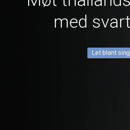
med svar
Let blant sing