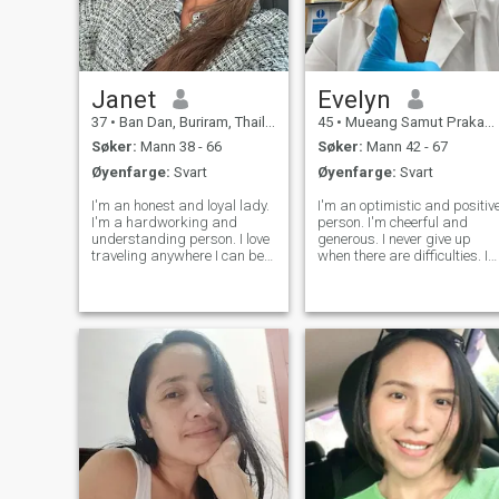
Janet
Evelyn
37
•
Ban Dan, Buriram, Thailand
45
•
Mueang Samut Prakan, Samut Prakan, Thailand
Søker:
Mann 38 - 66
Søker:
Mann 42 - 67
Øyenfarge:
Svart
Øyenfarge:
Svart
I'm an honest and loyal lady.
I'm an optimistic and positiv
I'm a hardworking and
person. I'm cheerful and
understanding person. I love
generous. I never give up
traveling anywhere I can be
when there are difficulties. In
happy, especially with a man
life, I'm careful and
whom I would love to be with.
thoughtful. I know how to
I'm just a simple and kind
care about how others feel.
lady. I always make sure to
I'm so happy to be here and
have a healthy mind and a h
I'm really hoping to meet that
s