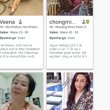
Veena
chongmintra
39
•
Nonthaburi, Nonthaburi, Thailand
46
•
Mueang Khon Kaen, Khon Kaen, Thailand
Søker:
Mann 25 - 85
Søker:
Mann 42 - 53
Øyenfarge:
Svart
Øyenfarge:
Svart
Hei folkens, mitt navn er
Jeg er nettopp skilt 2 år
Veena som er etter skolelærer
siden vi var 17 år og vi
fra Bangkok. Min lidenskap
fremdeles gode venner. Det
er å ta vare på folk rundt
jeg liker i dag, er tid for å ha
meg hvis du liker det samme
noen til å dele livet, gi
som er fantastisk. Jeg elsker
forståelse, respekt.så jeg
å ta vare på meg selv og
gjør alt jeg kan gjøre og alltid
velvære, mens jeg elsker å
jubler meg selv. Måtte b ha
løpe og gjøre kroppen min
lidd et par år fra venner som
passe. Jeg elsker også
ødelegger livet mitt, men mye
shopping og reise
bedre nå.im en god og
oppriktig gal også smart 😊
Jeg er enkel å gå.kjærlighet
ta omsorgsfulle mennesker,
kjærlighet reise rundt, også
kjærlighet matlaging.Jeg er
ferdig MBA for 6y siden min
store er I.T. Så jeg har ikke