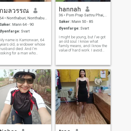
hannah
กมลวรรณ
36
•
Pom Prap Sattru Phai, Bangkok, Thailand
64
•
Nonthaburi, Nonthaburi, Thailand
Søker:
Mann 50 - 85
Søker:
Mann 64 - 90
Øyenfarge:
Svart
Øyenfarge:
Svart
I might be young, but I've got
My name is Kamonwan, 64
an old soul. I know what
years old, a widower whose
family means, and I know the
husband died. And I'm
value of hard work. I avoid
looking for a man who
drama and arguments, life's
accepts my life. I'm a petite,
way too short, and I'm all
slim woman and I want to
about keeping it positive. For
find a man who is sincere
me, life's like an open field of
with me and comes here to
endless opportunit
care for each other and
accept everything about