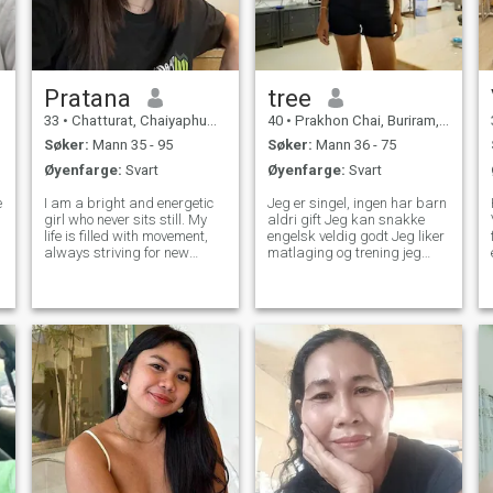
Pratana
tree
33
•
Chatturat, Chaiyaphum, Thailand
40
•
Prakhon Chai, Buriram, Thailand
Søker:
Mann 35 - 95
Søker:
Mann 36 - 75
Øyenfarge:
Svart
Øyenfarge:
Svart
e
I am a bright and energetic
Jeg er singel, ingen har barn
girl who never sits still. My
aldri gift Jeg kan snakke
life is filled with movement,
engelsk veldig godt Jeg liker
always striving for new
matlaging og trening jeg
heights. I am a soft and kind
liker naturlig og stranden jeg
woman, but with great inner
liker reise Jeg har venn fra
strength. I grew up in a
England, men nå vi finske jeg
family where love, respect
ser frem og lang tid forhold
and mutual support were the
til ærlighet mann jeg ikke
bryr meg Jeg vet ikke hva jeg
vil gjøre, men jeg vet ikke hva
jeg vil gjøre.