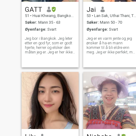
GATT
Jai
51
•
Huai Khwang, Bangkok, Thailand
53
•
Lan Sak, Uthai Thani, Thailand
Søker:
Mann 35 - 63
Søker:
Mann 50 - 70
Øyenfarge:
Svart
Øyenfarge:
Svart
Jeg bor i Bangkok. Jeg leter
Jeg er en varm jente og jeg
etter en god fyr, som er godt
ønsker å ha en mann
hjerte, herrer og elsker den
kommer til å bli eldre enn
måten jeg er. Jeg er her ikke
meg. Jeg er ikke perfekt, me
for sex på nettet, men jeg
ikke en dårlig utseende
leter etter ekte kjærlighet, og
person og en god personlig
jeg liker ikke en mann som er
også, etter at mannen min
spiller også. Jeg er ikke en
døde i 6 seks år, så jeg
spiller. Jeg drikker ikke,
ønsker ikke å bli alene det
røyker ikke og spiller ikke
også. Jeg vil leve med
gambling. Jeg er bare lett
kjærlighetslivet mitt igjen.
person liker å hjelpe alle
Livet vil være perfekt hvis vi
mennesker, humane, leniency,
avviser og tar beslutninger.
barmhjertighet med
Jeg er tiden for
mennesker og dyr.
familiekvinner til å ta vare p
og nyte med kjæresten min
igjen. Min jobb er å ta vare
på gamle mennesker i det
private huset.