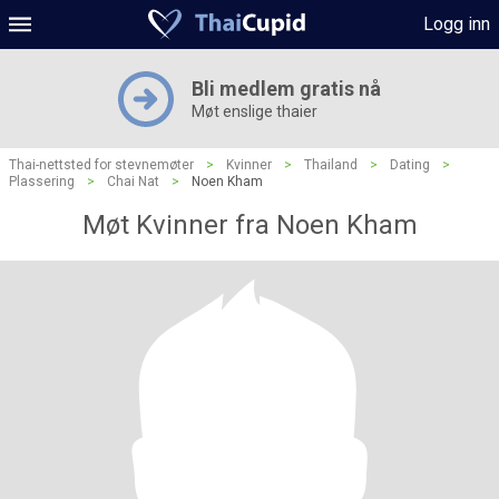
Logg inn
Bli medlem gratis nå
Møt enslige thaier
Thai-nettsted for stevnemøter
>
Kvinner
>
Thailand
>
Dating
>
Plassering
>
Chai Nat
>
Noen Kham
Møt Kvinner fra Noen Kham