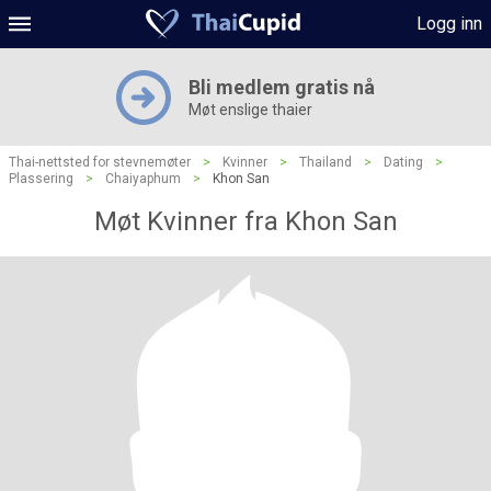
Logg inn
Bli medlem gratis nå
Møt enslige thaier
Thai-nettsted for stevnemøter
>
Kvinner
>
Thailand
>
Dating
>
Plassering
>
Chaiyaphum
>
Khon San
Møt Kvinner fra Khon San