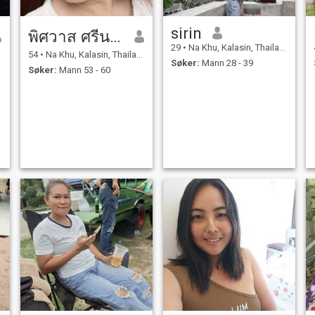
sirin
พิศวาส ศรีนามน
29
•
Na Khu, Kalasin, Thailand
54
•
Na Khu, Kalasin, Thailand
Søker:
Mann 28 - 39
Søker:
Mann 53 - 60