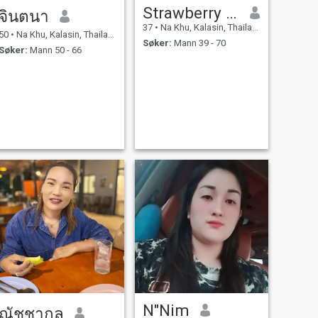
Strawberry Pie
จินตนา
37
•
Na Khu, Kalasin, Thailand
50
•
Na Khu, Kalasin, Thailand
Søker:
Mann 39 - 70
Søker:
Mann 50 - 66
N"Nim
ณัชชากุล