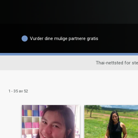
Vurder dine mulige partnere gratis
Thai-nettsted for s
1 - 35 av 52