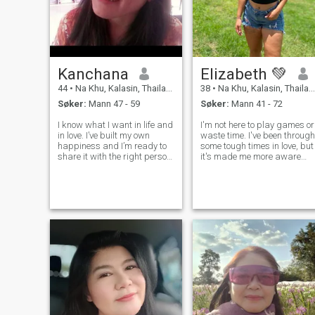
Kanchana
Elizabeth 💚
44
•
Na Khu, Kalasin, Thailand
38
•
Na Khu, Kalasin, Thailand
Søker:
Mann 47 - 59
Søker:
Mann 41 - 72
I know what I want in life and
I'm not here to play games or
in love. I’ve built my own
waste time. I've been through
happiness and I’m ready to
some tough times in love, but
share it with the right person.
it's made me more aware
I believe real love grows with
and stronger; today I'm
honesty,care, and respect.
ready for something real,
I’m looking for a man who’s
deep, and lasting. I'm
kind,confident,and knows
looking for a serious
how to take care of
relationship based on
respect, honesty, a