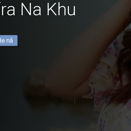
fra Na Khu
le nå