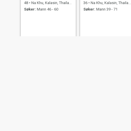
48
•
Na Khu, Kalasin, Thailand
36
•
Na Khu, Kalasin, Thailand
Søker:
Mann 46 - 60
Søker:
Mann 39 - 71
narisara
Julin
53
•
Na Khu, Kalasin, Thailand
41
•
Na Khu, Kalasin, Thailand