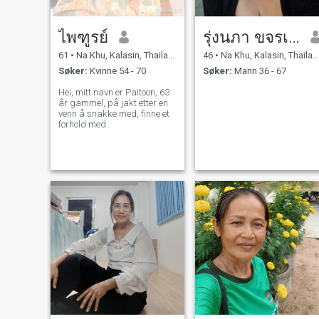
ไพฑูรย์
รุ่งนภา ขจรเดช
61
•
Na Khu, Kalasin, Thailand
46
•
Na Khu, Kalasin, Thailand
Søker:
Kvinne 54 - 70
Søker:
Mann 36 - 67
Hei, mitt navn er Paitoon, 63
år gammel, på jakt etter en
venn å snakke med, finne et
forhold med.