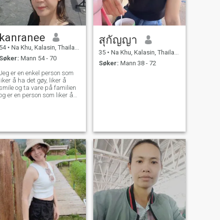
kanranee
สุกัญญา
54
•
Na Khu, Kalasin, Thailand
35
•
Na Khu, Kalasin, Thailand
Søker:
Mann 54 - 70
Søker:
Mann 38 - 72
Jeg er en enkel person som
liker å ha det gøy, liker å
smile og ta vare på familien
og er en person som liker å
ha det gøy, liker å feste, men
ikke drikker alkohol og
drikker øl.