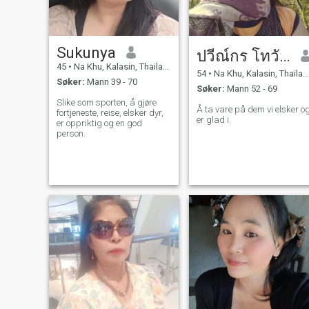
Sukunya
ปวีณ์กร โทวันนัง
45
•
Na Khu, Kalasin, Thailand
54
•
Na Khu, Kalasin, Thailand
Søker:
Mann 39 - 70
Søker:
Mann 52 - 69
Slike som sporten, å gjøre
Å ta vare på dem vi elsker o
fortjeneste, reise, elsker dyr,
er glad i.
er oppriktig og en god
person.