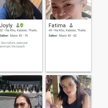
Joyly
Fatima
52
•
Na Khu, Kalasin, Thailand
49
•
Na Khu, Kalasin, Thailand
Søker:
Mann 45 - 70
Søker:
Mann 43 - 62
I like nature, exercise
animals the beach