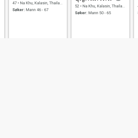
47
•
Na Khu, Kalasin, Thailand
52
•
Na Khu, Kalasin, Thailand
Søker:
Mann 46 - 67
Søker:
Mann 50 - 65
OppoLapin
กุลธารินท์
52
•
Na Khu, Kalasin, Thailand
39
•
Na Khu, Kalasin, Thailand