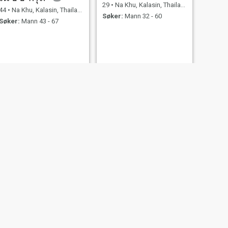
29
•
Na Khu, Kalasin, Thailand
44
•
Na Khu, Kalasin, Thailand
Søker:
Mann 32 - 60
Søker:
Mann 43 - 67
NESTE
Supawadee
26
•
Na Khu, Kalasin, Thailand