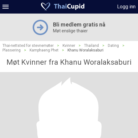
Logg inn
Bli medlem gratis nå
Møt enslige thaier
Thai-nettsted for stevnemøter
>
Kvinner
>
Thailand
>
Dating
>
Plassering
>
Kamphaeng Phet
>
Khanu Woralaksaburi
Møt Kvinner fra Khanu Woralaksaburi