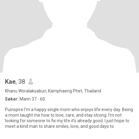
Kae
, 38
Khanu Woralaksaburi, Kamphaeng Phet, Thailand
Søker:
Mann 37 - 60
Puinspire:I’m a happy single mom who enjoys life every day. Being
a mom taught me how to love, care, and stay strong. I’m not
looking for someone to fix my life it’s already good. I just hope to
meet a kind man to share smiles, love, and good days to