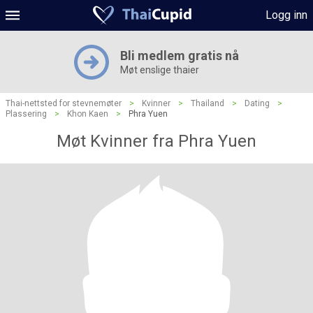
Logg inn
Bli medlem gratis nå
Møt enslige thaier
Thai-nettsted for stevnemøter
>
Kvinner
>
Thailand
>
Dating
>
Plassering
>
Khon Kaen
>
Phra Yuen
Møt Kvinner fra Phra Yuen