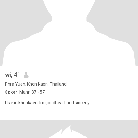
wi
, 41
Phra Yuen, Khon Kaen, Thailand
Søker:
Mann 37 - 57
I live in khonkaen. Im goodheart and sincerly.