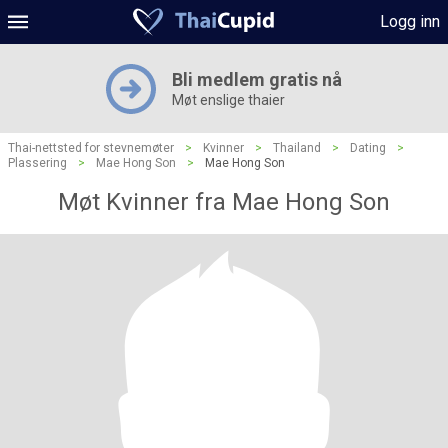
Logg inn
Bli medlem gratis nå
Møt enslige thaier
Thai-nettsted for stevnemøter
>
Kvinner
>
Thailand
>
Dating
>
Plassering
>
Mae Hong Son
>
Mae Hong Son
Møt Kvinner fra Mae Hong Son