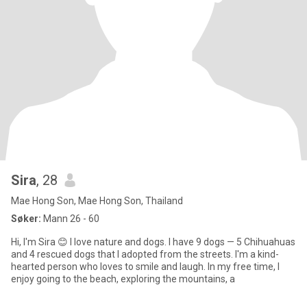
Sira
, 28
Mae Hong Son, Mae Hong Son, Thailand
Søker:
Mann 26 - 60
Hi, I'm Sira 😊 I love nature and dogs. I have 9 dogs — 5 Chihuahuas
and 4 rescued dogs that I adopted from the streets. I'm a kind-
hearted person who loves to smile and laugh. In my free time, I
enjoy going to the beach, exploring the mountains, a