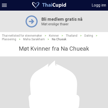
Logg inn
Bli medlem gratis nå
Møt enslige thaier
Thai-nettsted for stevnemøter
>
Kvinner
>
Thailand
>
Dating
>
Plassering
>
Maha Sarakham
>
Na Chueak
Møt Kvinner fra Na Chueak