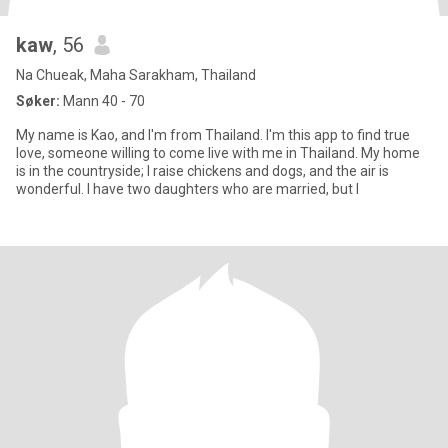
kaw
, 56
Na Chueak, Maha Sarakham, Thailand
Søker:
Mann 40 - 70
My name is Kao, and I'm from Thailand. I'm this app to find true
love, someone willing to come live with me in Thailand. My home
is in the countryside; I raise chickens and dogs, and the air is
wonderful. I have two daughters who are married, but I