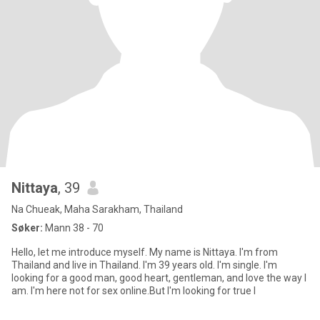
Nittaya
, 39
Na Chueak, Maha Sarakham, Thailand
Søker:
Mann 38 - 70
Hello, let me introduce myself. My name is Nittaya. I'm from
Thailand and live in Thailand. I'm 39 years old. I'm single. I'm
looking for a good man, good heart, gentleman, and love the way I
am. I'm here not for sex online.But I'm looking for true l