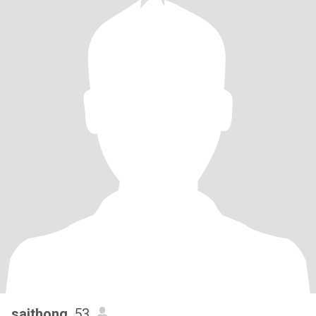
saithong
, 53