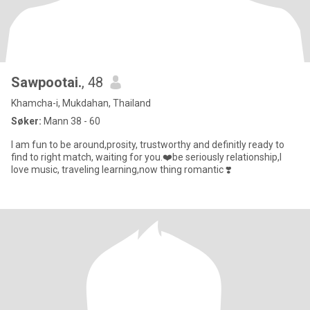
Sawpootai.
, 48
Khamcha-i, Mukdahan, Thailand
Søker:
Mann 38 - 60
I am fun to be around,prosity, trustworthy and definitly ready to
find to right match, waiting for you.❤️be seriously relationship,I
love music, traveling learning,now thing romantic ❣️