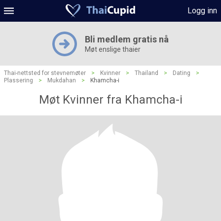
Logg inn
Bli medlem gratis nå
Møt enslige thaier
Thai-nettsted for stevnemøter
>
Kvinner
>
Thailand
>
Dating
>
Plassering
>
Mukdahan
>
Khamcha-i
Møt Kvinner fra Khamcha-i