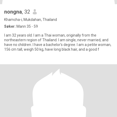
nongna
, 32
Khamcha-i, Mukdahan, Thailand
Søker:
Mann 35 - 59
I am 32 years old. I am a Thai woman, originally from the
northeastern region of Thailand. I am single, never married, and
have no children. I have a bachelor's degree. I am a petite woman,
156 cm tall, weigh 50 kg, have long black hair, and a good f