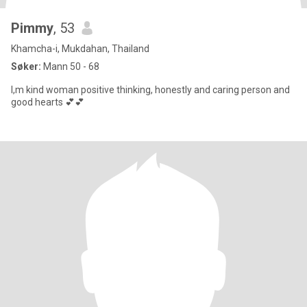
Pimmy
, 53
Khamcha-i, Mukdahan, Thailand
Søker:
Mann 50 - 68
I,m kind woman positive thinking, honestly and caring person and
good hearts 💕💕