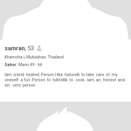
samran
, 53
Khamcha-i, Mukdahan, Thailand
Søker:
Mann 49 - 66
lam. a kind. heated. Person l like. haturelli. to take. care. of. my.
oneself. a fun. Person. to. tolktollik. to.. cook.. lam. an.. honest. and.
sin.. cere. person