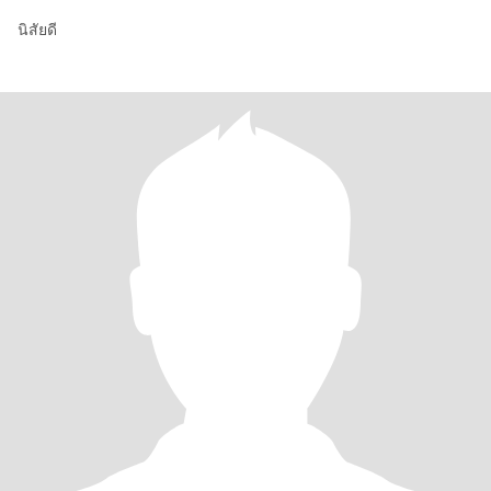
นิสัยดี