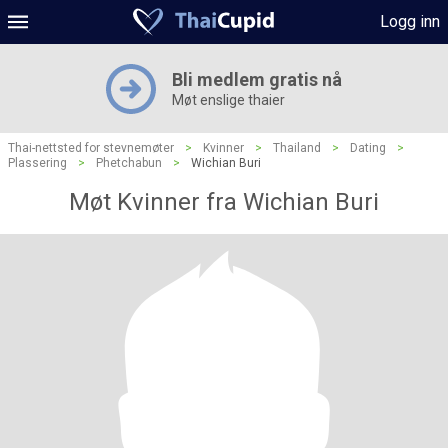
Logg inn
Bli medlem gratis nå
Møt enslige thaier
Thai-nettsted for stevnemøter
>
Kvinner
>
Thailand
>
Dating
>
Plassering
>
Phetchabun
>
Wichian Buri
Møt Kvinner fra Wichian Buri