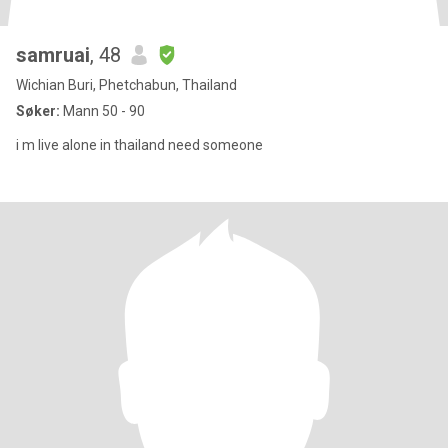
samruai
, 48
Wichian Buri, Phetchabun, Thailand
Søker:
Mann 50 - 90
i m live alone in thailand need someone