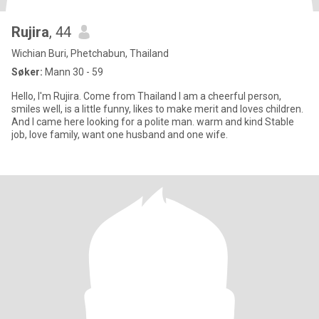
Rujira
, 44
Wichian Buri, Phetchabun, Thailand
Søker:
Mann 30 - 59
Hello, I'm Rujira. Come from Thailand I am a cheerful person,
smiles well, is a little funny, likes to make merit and loves children.
And I came here looking for a polite man. warm and kind Stable
job, love family, want one husband and one wife.