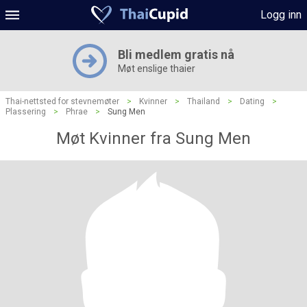
Logg inn
Bli medlem gratis nå
Møt enslige thaier
Thai-nettsted for stevnemøter
>
Kvinner
>
Thailand
>
Dating
>
Plassering
>
Phrae
>
Sung Men
Møt Kvinner fra Sung Men