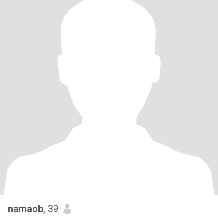
namaob
, 39