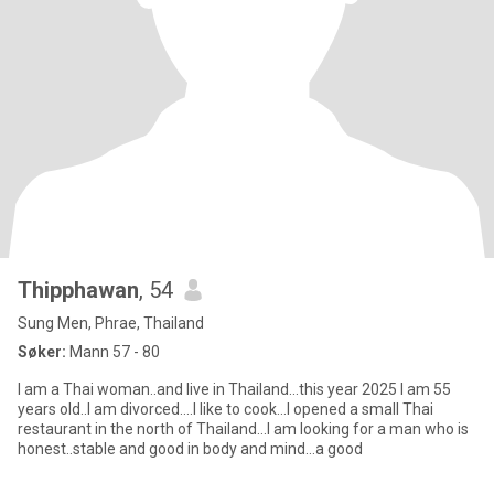
Thipphawan
, 54
Sung Men, Phrae, Thailand
Søker:
Mann 57 - 80
I am a Thai woman..and live in Thailand...this year 2025 I am 55
years old..I am divorced....I like to cook...I opened a small Thai
restaurant in the north of Thailand...I am looking for a man who is
honest..stable and good in body and mind...a good