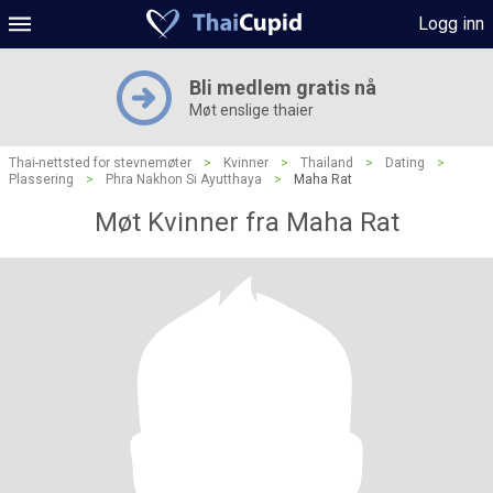
Logg inn
Bli medlem gratis nå
Møt enslige thaier
Thai-nettsted for stevnemøter
>
Kvinner
>
Thailand
>
Dating
>
Plassering
>
Phra Nakhon Si Ayutthaya
>
Maha Rat
Møt Kvinner fra Maha Rat