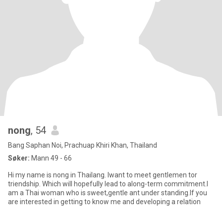
nong
, 54
Bang Saphan Noi, Prachuap Khiri Khan, Thailand
Søker:
Mann 49 - 66
Hi my name is nong in Thailang. Iwant to meet gentlemen tor
triendship. Which will hopefully lead to along-term commitment.I
am a Thai woman who is sweet,gentle ant under standing.If you
are interested in getting to know me and developing a relation