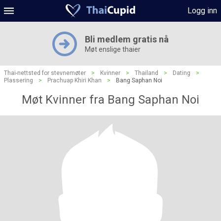
Logg inn
Bli medlem gratis nå
Møt enslige thaier
Thai-nettsted for stevnemøter
>
Kvinner
>
Thailand
>
Dating
>
Plassering
>
Prachuap Khiri Khan
>
Bang Saphan Noi
Møt Kvinner fra Bang Saphan Noi