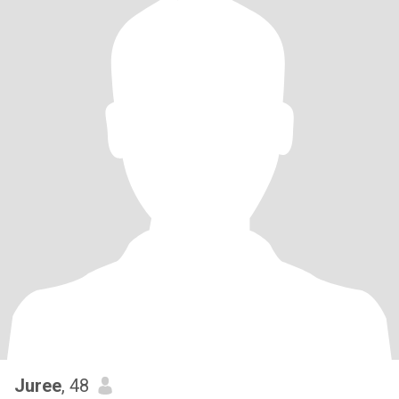
Juree
, 48