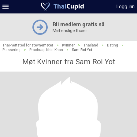
Logg inn
Bli medlem gratis nå
Møt enslige thaier
Thai-nettsted for stevnemøter
>
Kvinner
>
Thailand
>
Dating
>
Plassering
>
Prachuap Khiri Khan
>
Sam Roi Yot
Møt Kvinner fra Sam Roi Yot