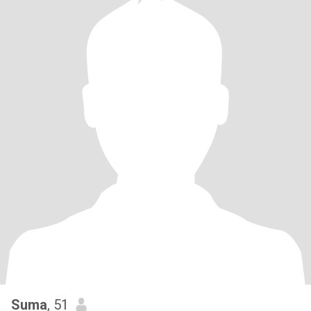
Suma
, 51