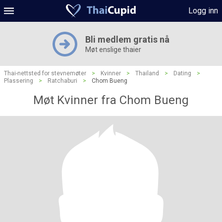
Logg inn
Bli medlem gratis nå
Møt enslige thaier
Thai-nettsted for stevnemøter
>
Kvinner
>
Thailand
>
Dating
>
Plassering
>
Ratchaburi
>
Chom Bueng
Møt Kvinner fra Chom Bueng