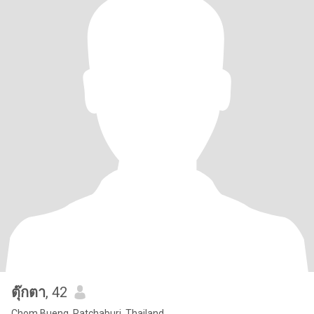
ตุ๊กตา
, 42
Chom Bueng, Ratchaburi, Thailand