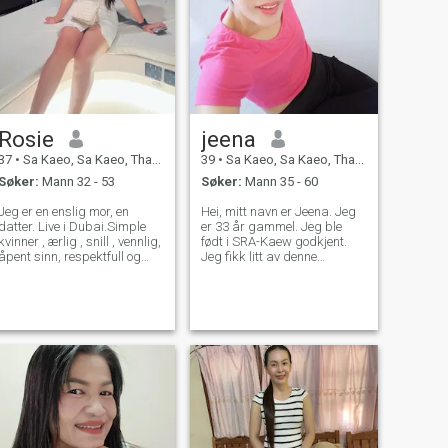
Rosie
jeena
37
•
Sa Kaeo, Sa Kaeo, Thailand
39
•
Sa Kaeo, Sa Kaeo, Thailand
Søker:
Mann 32 - 53
Søker:
Mann 35 - 60
Jeg er en enslig mor, en
Hei, mitt navn er Jeena. Jeg
datter. Live i Dubai.Simple
er 33 år gammel. Jeg ble
kvinner , ærlig , snill , vennlig,
født i SRA-Kaew godkjent.
åpent sinn, respektfull og
Jeg fikk litt av denne
morsom 😁 hvis du bare ser
bachelorgrad av ramdon
ut eller ikke kan holde en
markeder. Nå jobber jeg som
samtale, så kan du gå
tømmerstog og; krigshus i et
videre. (respektfull samtale)
privat selskap . Om meg er
på jakt etter seriøse forhold.
jeg en healthome. Og ikke
drikk alkohol. Mine hobbyer
er gruvedrift, løping og
beiting av bøker, kjøring på
foretrees, fjell, Jeg føler meg
glad når jeg ser etter folk
som jeg elsker. På dagen
min koker jeg for mor og er