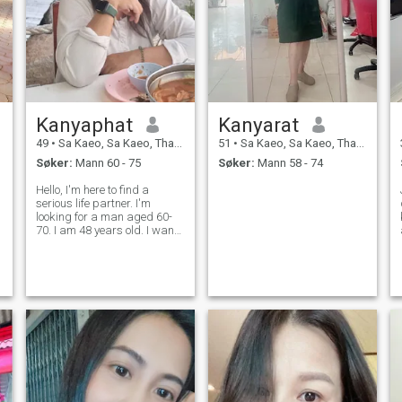
Kanyaphat
Kanyarat
49
•
Sa Kaeo, Sa Kaeo, Thailand
51
•
Sa Kaeo, Sa Kaeo, Thailand
Søker:
Mann 60 - 75
Søker:
Mann 58 - 74
Hello, I'm here to find a
serious life partner. I'm
looking for a man aged 60-
e
70. I am 48 years old. I want
a warm family and a life
partner to grow old with,
someone to care for each
other. I enjoy cooking and
hope to cook for someone I
love and who