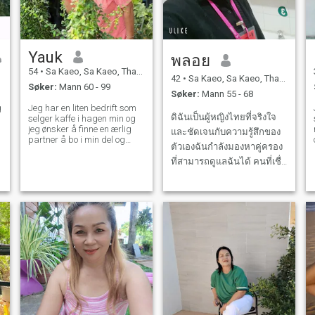
Yauk
พลอย
54
•
Sa Kaeo, Sa Kaeo, Thailand
42
•
Sa Kaeo, Sa Kaeo, Thailand
Søker:
Mann 60 - 99
Søker:
Mann 55 - 68
g
Jeg har en liten bedrift som
ดิฉันเป็นผู้หญิงไทยที่จริงใจ
selger kaffe i hagen min og
jeg ønsker å finne en ærlig
และชัดเจนกับความรู้สึกของ
partner å bo i min del og
ตัวเองฉันกำลังมองหาคู่ครอง
land, kunne komme og jobbe
med meg, en ærlig mann, en
ที่สามารถดูแลฉันได้ คนที่เชื่อ
mann som godtar alt jeg har.
โดยธรรมชาติว่าการ
De fleste menn ser på unge
สนับสนุนคนที่ตนรักเป็น
kvinner, men jeg er gammel,
men jeg har min egen
ความรับผิดชอบพื้นฐานของ
virksomhet og jeg vil finne en
ผู้ชาย.
partner å leve med, definitivt
og ta vare på hverandre på
slutten av livet bare Det er
bedre å få penger fra det
harde arbeidet mitt. Det er
opp til mannen å hjelpe og
nå ut. Men jeg tjener til livets
opphold. Jeg ber aldri om
penger fra menn. Jeg håper