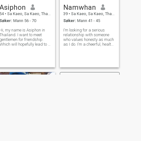
Asiphon
Namwhan
54
•
Sa Kaeo, Sa Kaeo, Thailand
39
•
Sa Kaeo, Sa Kaeo, Thailand
Søker:
Mann 56 - 70
Søker:
Mann 41 - 45
Hi, my name is Asiphon in
I’m looking for a serious
Thailand. I want to meet
relationship with someone
gentlemen for friendship.
who values honesty as much
Which will hopefully lead to a
as I do. I’m a cheerful, health-
long-term commitment. I am
conscious woman who finds
a Thai woman who is sweet,
joy in a simple and peaceful
gentle and understanding. If
life. If you're a sincere man
you are interested in getting
ready to share a happy life
to know me and developing
together and are looking f
NESTE
Buaphan