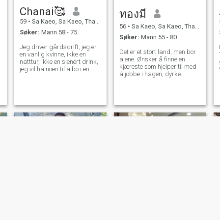
Chanai🥰
ทองมี
59
•
Sa Kaeo, Sa Kaeo, Thailand
56
•
Sa Kaeo, Sa Kaeo, Thailand
Søker:
Mann 58 - 75
Søker:
Mann 55 - 80
Jeg driver gårdsdrift, jeg er
Det er et stort land, men bor
en vanlig kvinne, ikke en
alene. Ønsker å finne en
natttur, ikke en sjenert drink,
kjæreste som hjelper til med
jeg vil ha noen til å bo i en
å jobbe i hagen, dyrke
partner, rådføre meg med
grønnsaker og frukt å selge.
meg, ta vare på meg resten
Leve et langt liv sammen i
av livet. Jeg kan ikke snakke
Thailand. Livet vil finne lykke
engelsk. Jeg vil ha oppriktige
her. Venter på den eneste
mennesker fordi jeg ikke
mannen ikke vis meg
reiser fordi jeg har mye
hvordan å leve sammen. -
arbeid for å tjene penger. Ta
forholdet og diskutere livet i
vare på meg selv. Hvis noen
fremtiden.
lurer meg, vær så snill, vær
så snill å passere meg. som
elsker meg oppriktig og
holder meg med meg
sareeya pasathai
ธนัฏฐา