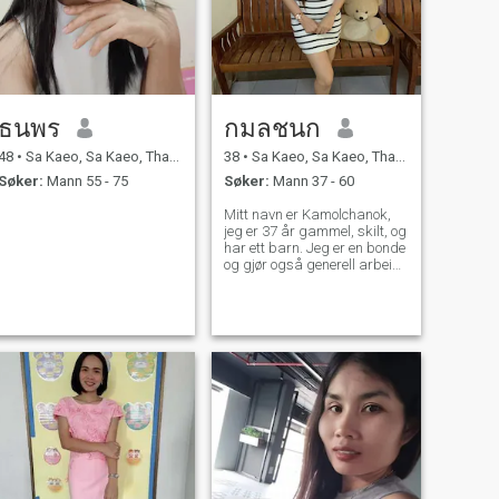
mor i dag. Min favorittmat er
"Somam" jeg går vanligvis
for å hjelpe min mor i arbeid.
Jeg er ærlig, sinker,
takknemlig, sterk og glad.
Jeg har 2 hunder som
kjæledyret mitt. Min status er
nå enkel. Jeg har ikke barn. I
ธนพร
กมลชนก
tarmen ønsker jeg å bygge
en familie og ha et barn.
48
•
Sa Kaeo, Sa Kaeo, Thailand
38
•
Sa Kaeo, Sa Kaeo, Thailand
Søker:
Mann 55 - 75
Søker:
Mann 37 - 60
Mitt navn er Kamolchanok,
jeg er 37 år gammel, skilt, og
har ett barn. Jeg er en bonde
og gjør også generell arbeid.
Jeg er en god og snill kvinne
som kom til denne
internasjonale dating app
for å møte en mann som vil
være mitt liv partner og være
ved min side. Jeg er en
positiv og godhjertet kvinne.
Jeg er klar og villig til å møte
en mann som vil komme inn i
livet mitt og akseptere meg
og mitt barn, og som vil være
klar til å leve med meg i
Thailand eller i utlandet Når
vi møtes, vil vi snakke og