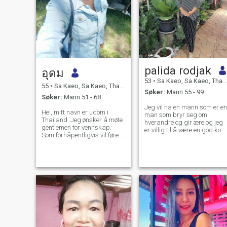
palida rodjak
อุดม
53
•
Sa Kaeo, Sa Kaeo, Thailand
55
•
Sa Kaeo, Sa Kaeo, Thailand
Søker:
Mann 55 - 99
Søker:
Mann 51 - 68
Jeg vil ha en mann som er en
Hei, mitt navn er udom i
man som bryr seg om
Thailand. Jeg ønsker å møte
hverandre og gir ære og jeg
gentlemen for vennskap.
er villig til å være en god kon
Som forhåpentligvis vil føre til
kom hit i dag og ønsker å
et langsiktig engasjement.
finne en partner for en lang
Jeg er en thailandsk kvinne
tid ikke bare å vise nakenhet
som er søt, mild og
forskjellige ærlighet har mye
forstående. Hvis du er
landbruk hjemme jeg har
interessert i å bli kjent med
land, men et hjem ønsker en
meg og utvikle et forhold med
partner som bor sammen så
en omsorgsfull thai kvinne.
lykkelige ønsker å være
Vennligst føl deg fri til å
venner til å ta vare på alle
kontakte.
klar til slutt forsikring
kjærlighet tar livet i bytte
hjerte håper du er den rette