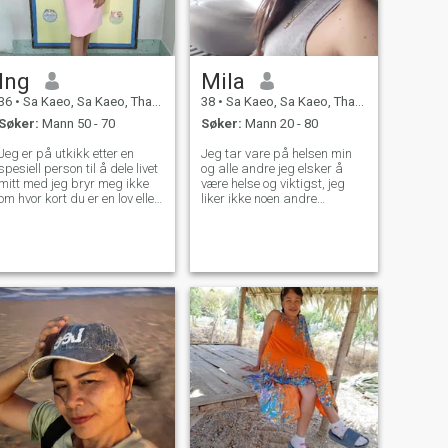
diskutere ting som er gode,
og jeg er klar til å åpne mitt
hjerte og akseptere alle som
er villige til å akseptere meg.
- Jeg venter. - Ja, det gjør jeg.
Ing
Mila
36
•
Sa Kaeo, Sa Kaeo, Thailand
38
•
Sa Kaeo, Sa Kaeo, Thailand
Søker:
Mann 50 - 70
Søker:
Mann 20 - 80
Jeg er på utkikk etter en
Jeg tar vare på helsen min
spesiell person til å dele livet
og alle andre jeg elsker å
mitt med jeg bryr meg ikke
være helse og viktigst, jeg
om hvor kort du er en lov eller
liker ikke noen andre
mørk, så lenge vi undertrinn
relaterte immere som jeg
og andre, og hvis du føler
tenker på liv og liv. Jeg tror
deg god del av
det er internt for levende
forretningstilbudene Ekte
bedrifter.
klar for fat bygge kjent.