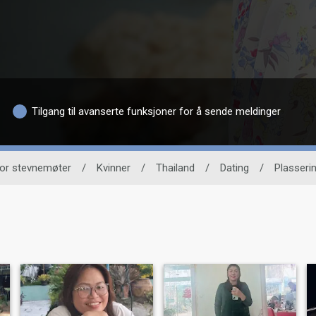
Tilgang til avanserte funksjoner for å sende meldinger
for stevnemøter
/
Kvinner
/
Thailand
/
Dating
/
Plasseri