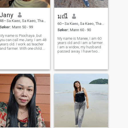
Jany
มณี
48
•
Sa Kaeo, Sa Kaeo, Thailand
60
•
Sa Kaeo, Sa Kaeo, Thailand
Søker:
Mann 50 - 99
Søker:
Mann 60 - 90
My name is Poochaya ,but
My name is Manee, I am 60
you can call me Jany. I am 48
years old and I am a farmer.
years old. I work as teacher
I am a widow, my husband
and farmer. With one child.
passed away. I have two
I’m l here for a long term
children who have both
relationship I am divorced
started their own families. I
and I’m looking for a man to
live my life...I came to this
be with me in my old age.Be
dating site to find a man who
open to accepting and under
accepts me for who I am and
accep