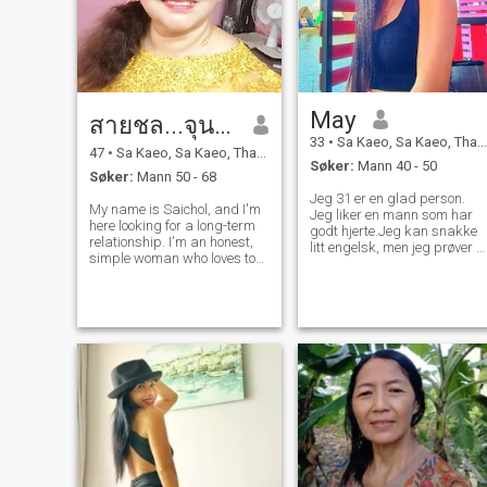
hvis Jeg vil ha et langsiktig
forhold, og noen som setter
pris på meg, og det er det
jeg vil. I am a widow. Jeg er
en enke. I'm a widower, I am
widowed. My husband died
and I have 2 children. Min
May
mann døde, og jeg har to
สายชล...จุนสำโรง
barn, men jeg er ikke gift. -
33
•
Sa Kaeo, Sa Kaeo, Thailand
De er ikke en byrde. - Nei, de
47
•
Sa Kaeo, Sa Kaeo, Thailand
Søker:
Mann 40 - 50
er ikke noe å bekymre seg
Søker:
Mann 50 - 68
for. - Ja. Jeg ønsker å finne
Jeg 31 er en glad person.
en mann som er en mann,
My name is Saichol, and I'm
Jeg liker en mann som har
som tar vare på hverandre
here looking for a long-term
godt hjerte.Jeg kan snakke
og respekterer meg, og jeg
relationship. I'm an honest,
litt engelsk, men jeg prøver å
ønsker å være sammen med
simple woman who loves to
øve å snakke kontinuerlig.i
deg. Jeg er klar til å være en
cook. I love and appreciate
denne verden ville det være
mann. -Hva er det med deg?
nature and culture. I'm kind-
vanskelig å finne en person
-Nei, nei, nei.
hearted and positive
som ikke er en person. Jeg vi
towards everyone. I'm here to
vite mer om livet mitt.
find a good life partner who l