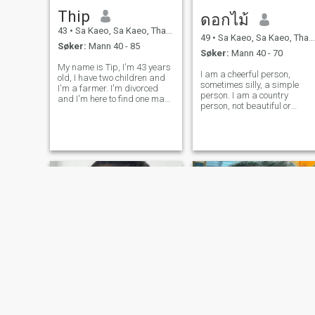
Hvis du fortsatt holder fast
Thip
ดอกไม้
på fortiden og vil du nå ut og
omfavne fremtiden? Fortiden
43
•
Sa Kaeo, Sa Kaeo, Thailand
er læring og ingen kan gå
49
•
Sa Kaeo, Sa Kaeo, Thailand
Søker:
Mann 40 - 85
tilbake i tid for å reparere
Søker:
Mann 40 - 70
eller reversere tiden. Solen
My name is Tip, I'm 43 years
går ned, men kommer
I am a cheerful person,
old, I have two children and
tilbake igjen. Våkne opp til
sometimes silly, a simple
I'm a farmer. I'm divorced
livet og bare puste. Er du
person. I am a country
and I'm here to find one man
heldig nok ennå? Virkelighet:
person, not beautiful or
– a life partner, a lover, and
Leve resten av livet. Folk som
desirable, but I am a very
a friend. I'm a single mother
leser skrivingen min, gir aldri
honest person. I like
and I'm looking for the best
opp å tenke positivt. Livet.
mountains, sea, beach. I
man for me.Please be open-
Jeg elsker meg selv og venter
have not had the chance to
minded and accept me
på noen som elsker og
go there. I hope to meet you, a
forstår min situasjon. Et godt
good person, here.
liv åpner nye muligheter for
deg selv, å være fornøyd med
gode mennesker. Som elsker
og elsker oss, ikke vær redd
for å starte på nytt.
dada
nok