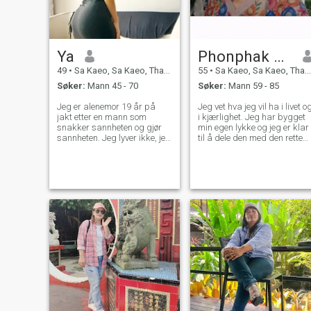
Ya
Phonphak kaewmuanggang
49
•
Sa Kaeo, Sa Kaeo, Thailand
55
•
Sa Kaeo, Sa Kaeo, Thailand
Søker:
Mann 45 - 70
Søker:
Mann 59 - 85
Jeg er alenemor 19 år på
Jeg vet hva jeg vil ha i livet o
jakt etter en mann som
i kjærlighet. Jeg har bygget
snakker sannheten og gjør
min egen lykke og jeg er klar
sannheten. Jeg lyver ikke, jeg
til å dele den med den rette
leter ikke etter en mann som
personen. Jeg tror ekte
selger drømmer. Han har
kjærlighet vokser med
fortalt, men han kan ikke
ærlighet, omsorg og respekt.
gjøre det med et ekte
sertifikat. Jeg er ikke sikker
på at jeg er gammel, ingen
vil ha meg, jeg vil bare
begynne å jobbe fra sentrum
hvor mange ganger vil du
falle og jeg kommer ikke til å
være i stand til å få livet mitt
gjort. Jeg skal prøve å stå
opp igjen alene. Jeg mistet
jobben etter covid. Det er
bare en frisørsalong i
landsbyen. Jeg er en liten