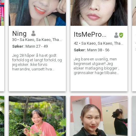
Ning
ItsMeProud🕊
30
•
Sa Kaeo, Sa Kaeo, Thailand
42
•
Sa Kaeo, Sa Kaeo, Thailand
Søker:
Mann 27 - 49
Søker:
Mann 38 - 56
Jeg 28 håper å ha et godt
Jeg bare en uvanlig, men
forhold og et langt forhold, og
begrenset utgave!! Jeg
jeg elsker. Ikke forvis
elsker matlaging blogger ,
hverandre, uansett hva
grønnsaker hage tilbake
slags forhold vi har.
Pack , skyte en pistol, gå,
Respekter hverandre og
Cardio Yoga ri sykler og
hverandre vil komme og bli
sykle lesing lytte til musikk
l
kjent. Jeg kommer ikke til å
annen læring andre langage
snakke med meg fordi det er
et!!
bortkastet tid, jeg er en
kvinne med tatoveringer, ikke
vakker, ikke hvit, men hvis
noen vil bli kjent med deg,
ikke se utenfor. Du kommer
aldri til å vite hva slags
person jeg er inni.