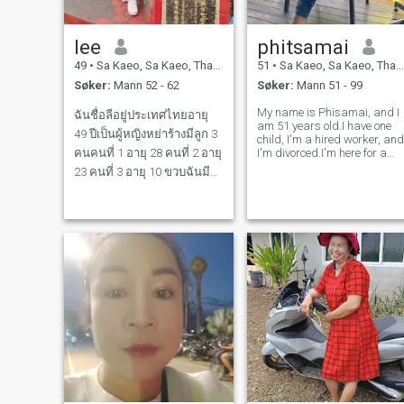
jente som driver mange små
bedrifter. Jeg begynte å
jobbe da jeg var 12 år
lee
phitsamai
gammel. Jeg tenkte at livet
mitt skulle surve. Jeg 18 vil
49
•
Sa Kaeo, Sa Kaeo, Thailand
51
•
Sa Kaeo, Sa Kaeo, Thailand
prøve å komme meg opp
Søker:
Mann 52 - 62
Søker:
Mann 51 - 99
igjen så fort jeg har vært, så
lenge det er pust vil være nok
My name is Phisamai, and I
til å kunne være i stand til å
ฉันชื่อลีอยู่ประเทศไทยอายุ
am 51 years old.I have one
være i stand til å være i
49 ปีเป็นผู้หญิงหย่าร้างมีลูก 3
child, I'm a hired worker, and
stand til å være i stand til å
คนคนที่ 1 อายุ 28 คนที่ 2 อายุ
I'm divorced.I'm here for a
være i stand til å være i
long-term relationship. I'm a
stand til å være i stand til å
23 คนที่ 3 อายุ 10 ขวบฉันมี
open-minded woman, and
være i stand til å være i
อาชีพเป็นแม่ค้าฉันมีร้านค้า
I'm looking for the best man
stand til å være i stand til å
for me. I'm ready to be by the
være i stand til å være i
เป็นของตัวเองฉันเป็นผู้หญิงที่
side of the one man who
stand til å være i stand til å
เลี้ยงลูกตัวคนเดียวฉันเป็นผู้
være i stand til å være i
หญิงที่อารมณ์ดีแต่ฉันค่อน
stand til å være i stand til å
være i stand til å være i
ข้างจะเหนื่อยณตอนนี้ฉั
stand til å være i stand til å
være i stand til å være i
stand til å være i stand til å
Jeg kommer ikke til å ha
noen problemer, jeg kommer
opp igjen, hvis det er noen
ting, jeg smiler. Uansett hvor
mange ganger jeg fortsatt er
ok. Jeg gir ikke opp lett.
Menneskelivet er veldig kort.