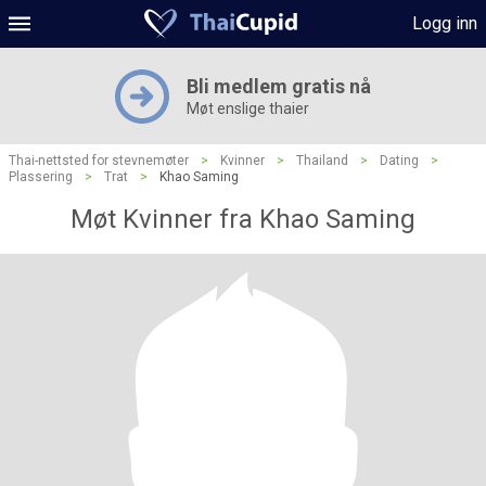
Logg inn
Bli medlem gratis nå
Møt enslige thaier
Thai-nettsted for stevnemøter
>
Kvinner
>
Thailand
>
Dating
>
Plassering
>
Trat
>
Khao Saming
Møt Kvinner fra Khao Saming