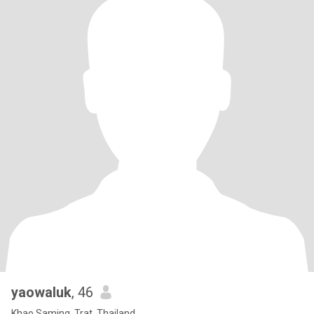
yaowaluk
, 46
Khao Saming, Trat, Thailand