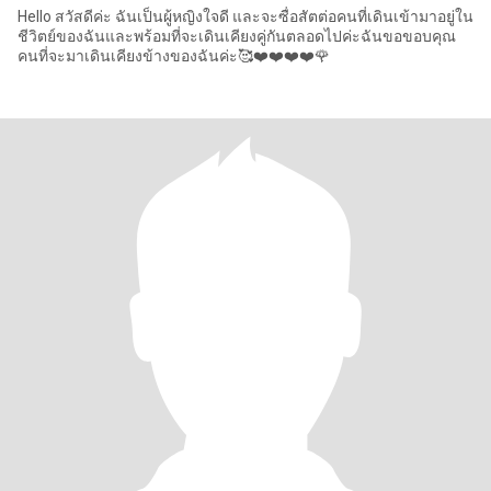
Hello สวัสดีค่ะ ฉันเป็นผู้หญิงใจดี และจะซื่อสัตต่อคนที่เดินเข้ามาอยู่ใน
ชีวิตย์ของฉันและพร้อมที่จะเดินเคียงคู่กันตลอดไปค่ะฉันขอขอบคุณ
คนที่จะมาเดินเคียงข้างของฉันค่ะ🥰❤️❤️❤️❤️🌹