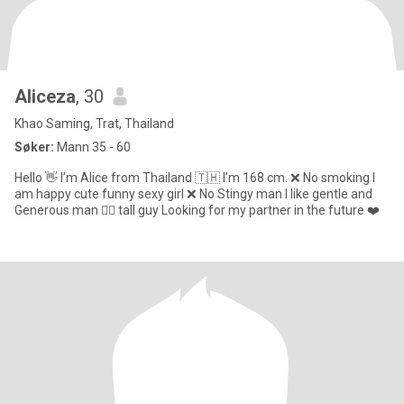
Aliceza
, 30
Khao Saming, Trat, Thailand
Søker:
Mann 35 - 60
Hello 👋 I’m Alice from Thailand 🇹🇭 I’m 168 cm. ❌ No smoking I
am happy cute funny sexy girl ❌ No Stingy man I like gentle and
Generous man 🧍‍♂️ tall guy Looking for my partner in the future ❤️