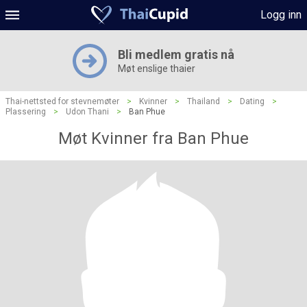
Logg inn
Bli medlem gratis nå
Møt enslige thaier
Thai-nettsted for stevnemøter
>
Kvinner
>
Thailand
>
Dating
>
Plassering
>
Udon Thani
>
Ban Phue
Møt Kvinner fra Ban Phue