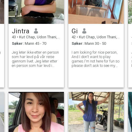
Jintra
Gi
43
•
Kut Chap, Udon Thani, Thailand
42
•
Kut Chap, Udon Thani, Thailand
Søker:
Mann 45 - 70
Søker:
Mann 30 - 50
g
Jeg leter ikke etter en person
I am looking for nice person,
som har levd på vår reise
And I don't want to play
gjennom livet. Jeg leter etter
games.I'm not here for fun so
en person som har levd i
please don't ask to see my
verden. Jeg leter etter en
nude photos. I'm not working
person som har levd og
in the bar. I am a gentle and
stoler på på på vår reise
kind woman.
gjennom livet