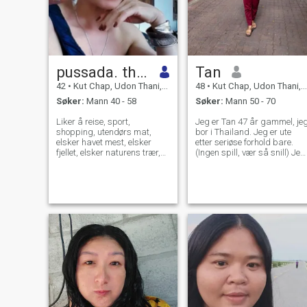
pussada. thokul
Tan
42
•
Kut Chap, Udon Thani, Thailand
48
•
Kut Chap, Udon Thani, Thailand
Søker:
Mann 40 - 58
Søker:
Mann 50 - 70
Liker å reise, sport,
Jeg er Tan 47 år gammel, je
shopping, utendørs mat,
bor i Thailand. Jeg er ute
elsker havet mest, elsker
etter seriøse forhold bare.
fjellet, elsker naturens trær,
(Ingen spill, vær så snill) Jeg
blomsterhager og søte
tror at jeg er god person. Jeg
damer som liker romantiske
er oppriktighet, ære og tro til
menn og respekterer kvinner
min elsker og jeg er
av det motsatte kjønn, elsker
romantisk. Min store
en gentleman som bryr seg
lidenskap er at jeg elsker å
og bryr seg.
lage mat. Jeg elsker å reise
til forskjellige steder og
spesielt nyte å reise for å se
naturen. hvis du vil vite mer,
vennligst kontakt meg.