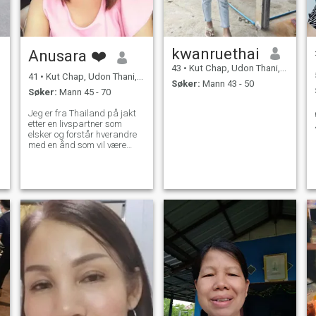
kwanruethai
Anusara ❤️
43
•
Kut Chap, Udon Thani, Thailand
41
•
Kut Chap, Udon Thani, Thailand
Søker:
Mann 43 - 50
Søker:
Mann 45 - 70
Jeg er fra Thailand på jakt
etter en livspartner som
elsker og forstår hverandre
med en ånd som vil være
nyttig for hverandre for.