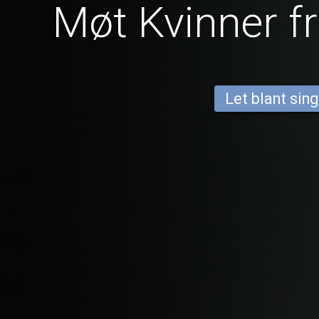
Møt Kvinner f
Let blant sing