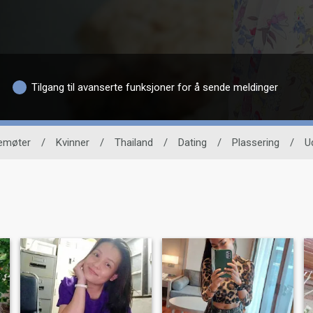
Tilgang til avanserte funksjoner for å sende meldinger
nemøter
/
Kvinner
/
Thailand
/
Dating
/
Plassering
/
U