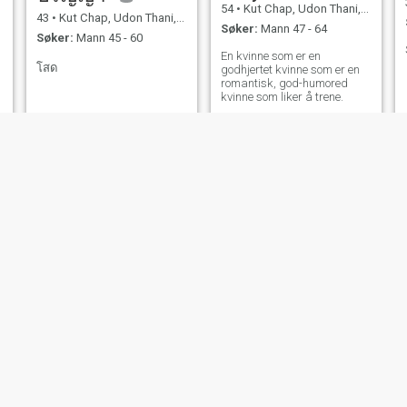
54
•
Kut Chap, Udon Thani, Thailand
43
•
Kut Chap, Udon Thani, Thailand
Søker:
Mann 47 - 64
Søker:
Mann 45 - 60
En kvinne som er en
โสด
godhjertet kvinne som er en
romantisk, god-humored
kvinne som liker å trene.
nong
sunny
33
•
Kut Chap, Udon Thani, Thailand
32
•
Kut Chap, Udon Thani, Thailand