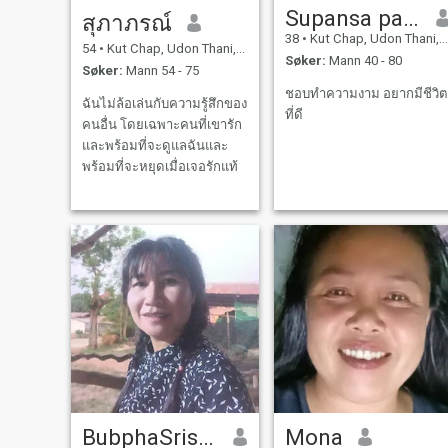
Supansa pawagpee
สุภาภรณ์
38
•
Kut Chap, Udon Thani, Thailand
54
•
Kut Chap, Udon Thani, Thailand
Søker:
Mann 40 - 80
Søker:
Mann 54 - 75
ชอบทำความงาม อยากมีชีวิต
ฉันไม่ล้อเล่นกับความรู้สึกของ
ที่ดี
คนอื่น โดยเฉพาะคนที่เขารัก
และพร้อมที่จะดูแลฉันและ
พร้อมที่จะหยุดเมื่อเจอรักแท้
BubphaSrisupan
Mona