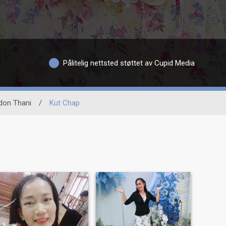
Pålitelig nettsted støttet av Cupid Media
don Thani
/
Kut Chap