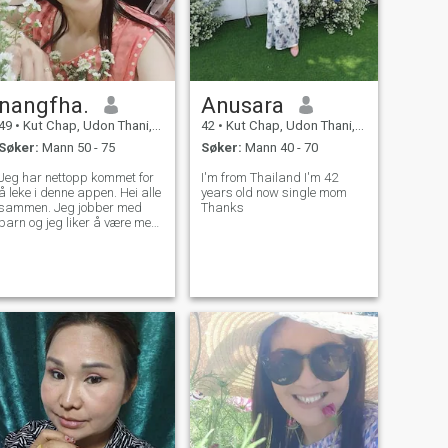
nangfha.
Anusara
49
•
Kut Chap, Udon Thani, Thailand
42
•
Kut Chap, Udon Thani, Thailand
Søker:
Mann 50 - 75
Søker:
Mann 40 - 70
Jeg har nettopp kommet for
I'm from Thailand I'm 42
å leke i denne appen. Hei alle
years old now single mom
sammen. Jeg jobber med
Thanks
barn og jeg liker å være med
barn. Jeg liker å trene 3
ganger i uken. Det er glad for
å trene. Jeg liker å se,
spesielt Thai foo. Hvis treet
gjør vondt, drikker jeg ikke
eller røyker, er jeg klar. Jeg er
også søndagsskolelærer.