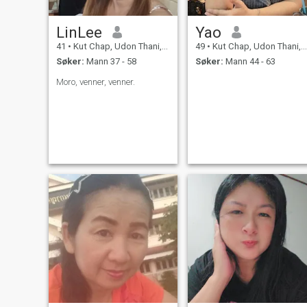
LinLee
Yao
41
•
Kut Chap, Udon Thani, Thailand
49
•
Kut Chap, Udon Thani, Thailand
Søker:
Mann 37 - 58
Søker:
Mann 44 - 63
Moro, venner, venner.