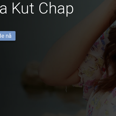
ra Kut Chap
le nå