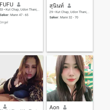
FUFU
สุนินท์
53
•
Kut Chap, Udon Thani, Thailand
29
•
Kut Chap, Udon Thani, Thailand
Søker:
Mann 47 - 65
Søker:
Mann 32 - 70
Singel
Aon