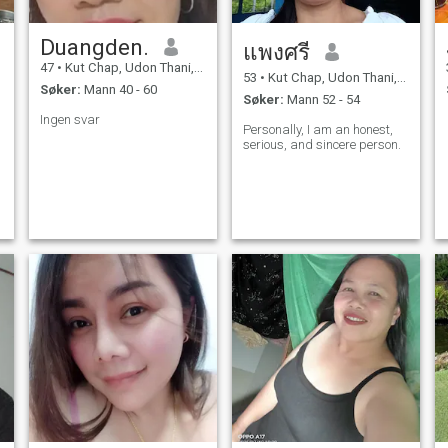
Duangden.
แพงศรี
47
•
Kut Chap, Udon Thani, Thailand
53
•
Kut Chap, Udon Thani, Thailand
Søker:
Mann 40 - 60
Søker:
Mann 52 - 54
Ingen svar
Personally, I am an honest,
serious, and sincere person.