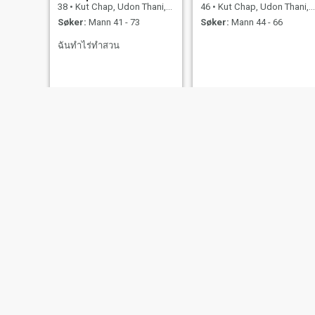
38
•
Kut Chap, Udon Thani, Thailand
46
•
Kut Chap, Udon Thani, Thailand
Søker:
Mann 41 - 73
Søker:
Mann 44 - 66
ฉันทำไร่ทำสวน
Namwan
ลดาวัลย์
55
•
Kut Chap, Udon Thani, Thailand
43
•
Kut Chap, Udon Thani, Thailand