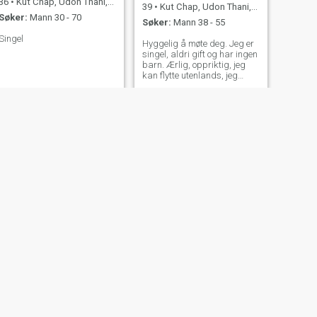
36
•
Kut Chap, Udon Thani, Thailand
39
•
Kut Chap, Udon Thani, Thailand
Søker:
Mann 30 - 70
Søker:
Mann 38 - 55
Singel
Hyggelig å møte deg. Jeg er
singel, aldri gift og har ingen
barn. Ærlig, oppriktig, jeg
kan flytte utenlands, jeg
snakker engelsk ganske
bra, jeg liker naturen, havet.
NESTE
ยูร
44
•
Kut Chap, Udon Thani, Thailand