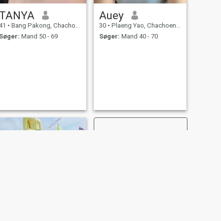
TANYA
Auey
41
•
Bang Pakong, Chachoengsao, Thailand
30
•
Plaeng Yao, Chachoengsao, Thailand
Søger:
Mand 50 - 69
Søger:
Mand 40 - 70
NÆSTE