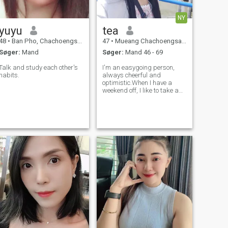
NY
yuyu
tea
48
•
Ban Pho, Chachoengsao, Thailand
47
•
Mueang Chachoengsao, Chachoengsao, Thailand
Søger:
Mand
Søger:
Mand 46 - 69
Talk and study each other's
I'm an easygoing person,
habits.
always cheerful and
optimistic.When I have a
weekend off, I like to take a
walk in the park, or if I have
more time, I like to relax by
going camping.You can ask
for more information.