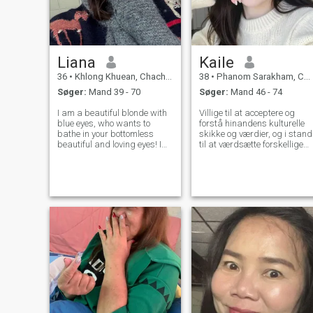
Liana
Kaile
36
•
Khlong Khuean, Chachoengsao, Thailand
38
•
Phanom Sarakham, Chachoengsao, Thailand
Søger:
Mand 39 - 70
Søger:
Mand 46 - 74
I am a beautiful blonde with
Villige til at acceptere og
blue eyes, who wants to
forstå hinandens kulturelle
bathe in your bottomless
skikke og værdier, og i stand
beautiful and loving eyes! I
til at værdsætte forskellige
am a kind girl with an open,
livsstilarter
tender heart and calm
character. I know what I
want to find here. I want to
meet my love and my beloved
half. My h