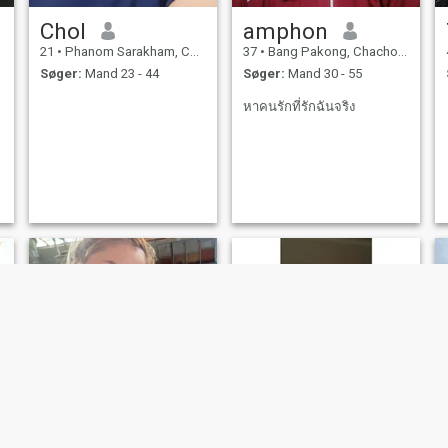
Chol
amphon
21
•
Phanom Sarakham, Chachoengsao, Thailand
37
•
Bang Pakong, Chachoengsao, Thailand
Søger:
Mand 23 - 44
Søger:
Mand 30 - 55
หาคนรักที่รักฉันจริง