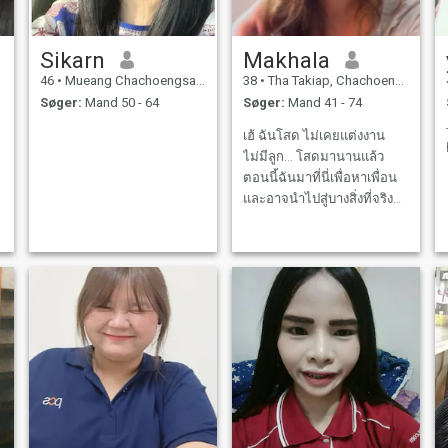
Sikarn
Makhala
46
•
Mueang Chachoengsao, Chachoengsao, Thailand
38
•
Tha Takiap, Chachoengsao, Thailand
Søger:
Mand 50 - 64
Søger:
Mand 41 - 74
เฮ้ ฉันโสด ไม่เคยแต่งงาน
ไม่มีลูก... โสดมานานแล้ว
ตอนนี้ฉันมาที่นี่เพื่อหาเพื่อน
และอาจนําไปสู่บางสิ่งที่จริงจัง
I’m single never married with
no kids… been single for a
long time now I’m on here to
make friends and maybe
leads to something serious.