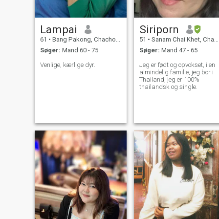
Lampai
Siriporn
61
•
Bang Pakong, Chachoengsao, Thailand
51
•
Sanam Chai Khet, Chachoengsao, Thailand
Søger:
Mand 60 - 75
Søger:
Mand 47 - 65
Venlige, kærlige dyr.
Jeg er født og opvokset, i en
almindelig familie, jeg bor i
Thailand, jeg er 100%
thailandsk og single.