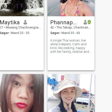
Maytika
Phannaphat
27
•
Mueang Chachoengsao, Chachoengsao, Thailand
42
•
Tha Takiap, Chachoengsao, Thailand
Søger:
Mand 25 - 35
Søger:
Mand 35 - 63
A single Thai woman, live
alone indepent, Calm and
kind, like cooking, happy
with her family, relative and
friend, who love to stay in
shape :) love the beach,
nature, but serius in a
relationship, dont like to play
game, no tricks