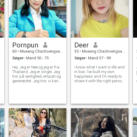
Pornpun
Deer
60
•
Mueang Chachoengsao, Chachoengsao, Thailand
35
•
Mueang Chachoengsao, Chachoengsao, Thailand
Søger:
Mand 50 - 75
Søger:
Mand 37 - 99
Hej. Jeg er Nee og jeg er fra
I know what I want in life and
Thailand. Jeg er single. Jeg
in love. I’ve built my own
tror på venlighed, empati og
happiness and I’m ready to
generøsitet. Jeg tror, vi kan
share it with the right person.
d
gøre denne verden bedre,
I believe real love grows with
hvis alle støtter og hekserer
honesty, care, and respect.
hinanden. i min fritid, jeg
I’m looking for a man who’s
elsker at lave mad, især
kind, confident, and knows
thailandsk mad. Hvis du er
how to take care of
en del af mit liv,vil du have
lækker mad at spise hver
dag helt sikkert. Jeg kan
også lide at rejse i naturlige
steder såsom strande,
vandfald.