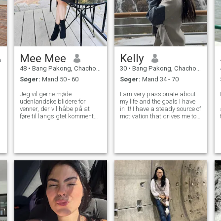
Mee Mee
Kelly
48
•
Bang Pakong, Chachoengsao, Thailand
30
•
Bang Pakong, Chachoengsao, Thailand
Søger:
Mand 50 - 60
Søger:
Mand 34 - 70
Jeg vil gerne møde
I am very passionate about
udenlandske blidere for
my life and the goals I have
venner, der vil håbe på at
in it! I have a steady source of
føre til langsigtet kommentar.
motivation that drives me to
Jeg er en sød, blid og
do my best and to bring
forstående thailandske
changes into my life. Now I
kvinder, hvis du er
feel that am completely ready
interesseret i at lære mig at
to open a new chapter of a
e
kende og udvikle et forhold til
book, called "Love", bu
A du er velkommen til at
kontakte mig.