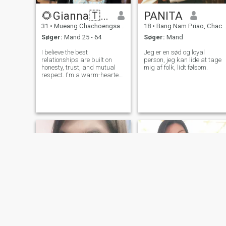
🌻Gianna🇹🇭
PANITA
31
•
Mueang Chachoengsao, Chachoengsao, Thailand
18
•
Bang Nam Priao, Chachoengsao, Thailand
Søger:
Mand 25 - 64
Søger:
Mand
I believe the best
Jeg er en sød og loyal
relationships are built on
person, jeg kan lide at tage
honesty, trust, and mutual
mig af folk, lidt følsom.
respect. I'm a warm-hearted,
caring woman who enjoys
simple moments, meaningful
conversations, and making
the people I love feel
appreciated. I may not be
perfect, but when I l