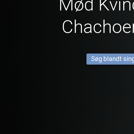
Mød Kvind
Chachoe
Søg blandt sing