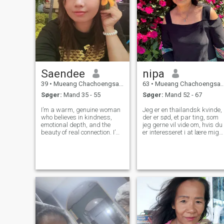
Saendee
nipa
39
•
Mueang Chachoengsao, Chachoengsao, Thailand
63
•
Mueang Chachoengsao, Chachoengsao, Thailand
Søger:
Mand 35 - 55
Søger:
Mand 52 - 67
I’m a warm, genuine woman
Jeg er en thailandsk kvinde,
who believes in kindness,
der er sød, et par ting, som
emotional depth, and the
jeg gerne vil vide om, hvis du
beauty of real connection. I’m
er interesseret i at lære mig
also a proud mother of two
at kende og udvikle et forhol
wonderful daughters they
til en thailandsk kvinde, du
are my strength and
er velkommen til at kontakte.
inspiration every day. I work
hard and live simply. In my
free time,