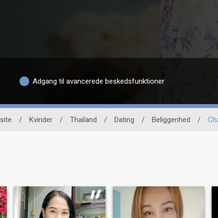
Adgang til avancerede beskedsfunktioner
site
/
Kvinder
/
Thailand
/
Dating
/
Beliggenhed
/
Ch