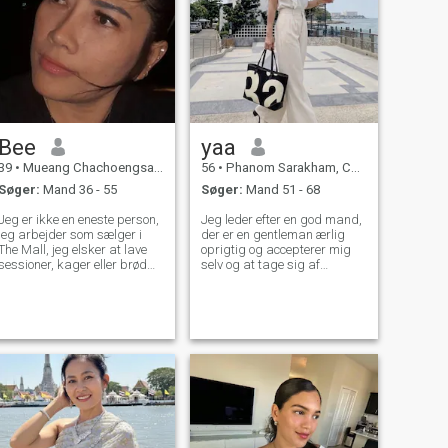
Bee
yaa
39
•
Mueang Chachoengsao, Chachoengsao, Thailand
56
•
Phanom Sarakham, Chachoengsao, Thailand
Søger:
Mand 36 - 55
Søger:
Mand 51 - 68
Jeg er ikke en eneste person,
Jeg leder efter en god mand,
jeg arbejder som sælger i
der er en gentleman ærlig
The Mall, jeg elsker at lave
oprigtig og accepterer mig
sessioner, kager eller brød
selv og at tage sig af
og jeg kan lide at prøve alle
hinanden for og jeg er en
former for madlavning, og
venlig og sød kvinde ønsker
når jeg har fritid, bruger jeg
virkelig at føle kærligheden
tid sammen med min Jeg er
med et langvarigt forhold.
ikke et godt menneske, men
Jeg er thai og jeg er single.
jeg er ikke et godt menneske,
Jeg taler lidt engelsk. Og jeg
men jeg er ikke et godt
kan skrive engelsk flydende.
menneske, jeg er et godt
Mange tak.
menneske, jeg er et godt
menneske, jeg er et godt
menneske, jeg er meget glad
og jeg er glad for at kunne