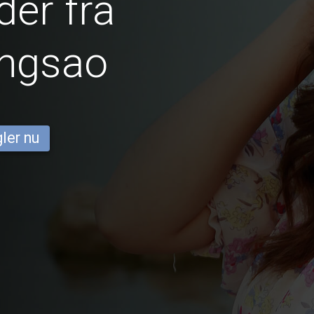
er fra
ngsao
ler nu