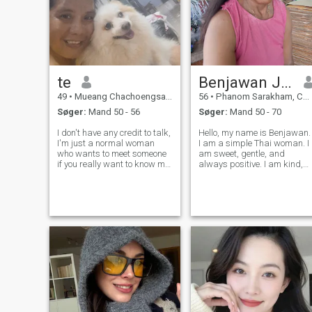
te
Benjawan Jenkan
49
•
Mueang Chachoengsao, Chachoengsao, Thailand
56
•
Phanom Sarakham, Chachoengsao, Thailand
Søger:
Mand 50 - 56
Søger:
Mand 50 - 70
I don't have any credit to talk,
Hello, my name is Benjawan.
I'm just a normal woman
I am a simple Thai woman. I
who wants to meet someone
am sweet, gentle, and
if you really want to know me
always positive. I am kind,
please contact me on
loving, caring, and honest. I
whatsapp or any channel
work from home, growing
you like and feel comfortable
and selling vegetables, and
we can talk without me
sewing clothes. I am single. I
having to top up money. First
divorced 12 years ago. I hav
of all,
t