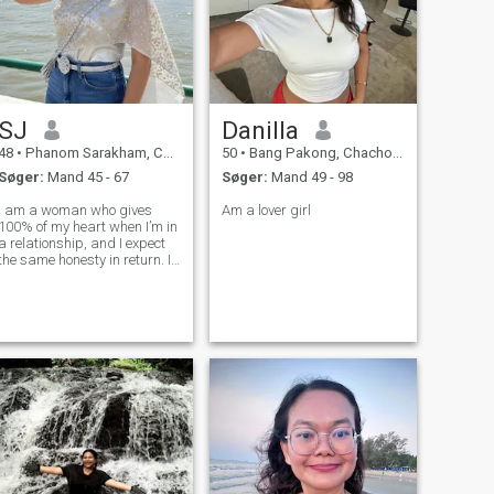
hjælpe dig. Familie i
fremtiden. \Nhvem er fundet,
oprigtig, smart, konsekvent,
ærlig, Jeg håber at møde en
rigtig person og blive en
speciel en i mit liv snart.
SJ
Danilla
48
•
Phanom Sarakham, Chachoengsao, Thailand
50
•
Bang Pakong, Chachoengsao, Thailand
Søger:
Mand 45 - 67
Søger:
Mand 49 - 98
I am a woman who gives
Am a lover girl
100% of my heart when I’m in
a relationship, and I expect
the same honesty in return. I
am looking for a man who is
truly single. If you are still
married or have a family,
please do not contact me. I
don’t mind if you are divo