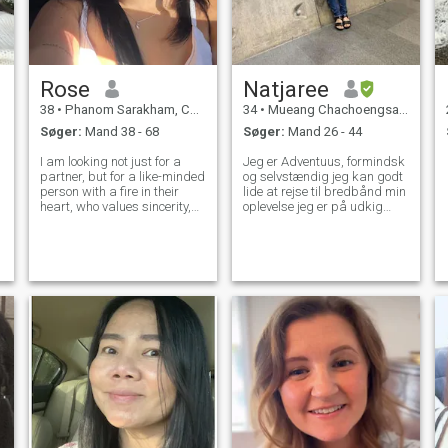
Rose
Natjaree
38
•
Phanom Sarakham, Chachoengsao, Thailand
34
•
Mueang Chachoengsao, Chachoengsao, Thailand
Søger:
Mand 38 - 68
Søger:
Mand 26 - 44
I am looking not just for a
Jeg er Adventuus, formindsk
partner, but for a like-minded
og selvstændig jeg kan godt
person with a fire in their
lide at rejse til bredbånd min
heart, who values sincerity,
oplevelse jeg er på udkig
loyalty and is ready for
efter seriøse relationer til en,
adventure. My ideal meeting
der vil være og ved min side
is more than a traditional
gennem og downs
date, from skydiving to
culinary experiments. I am
loo