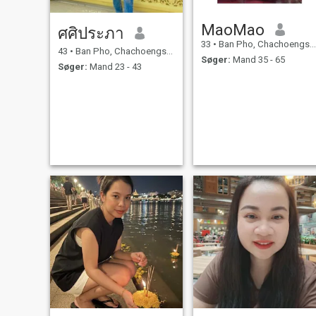
MaoMao
ศศิประภา
33
•
Ban Pho, Chachoengsao, Thailand
43
•
Ban Pho, Chachoengsao, Thailand
Søger:
Mand 35 - 65
Søger:
Mand 23 - 43