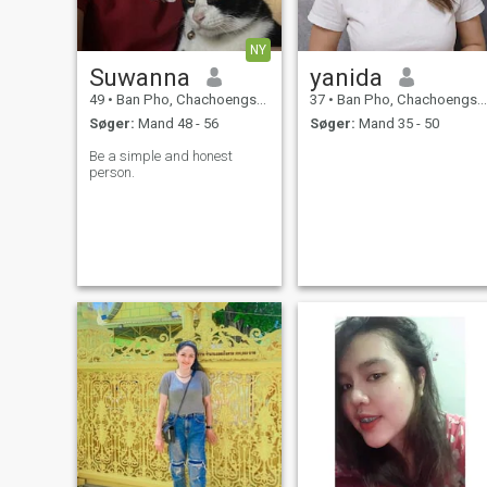
NY
Suwanna
yanida
49
•
Ban Pho, Chachoengsao, Thailand
37
•
Ban Pho, Chachoengsao, Thailand
Søger:
Mand 48 - 56
Søger:
Mand 35 - 50
Be a simple and honest
person.