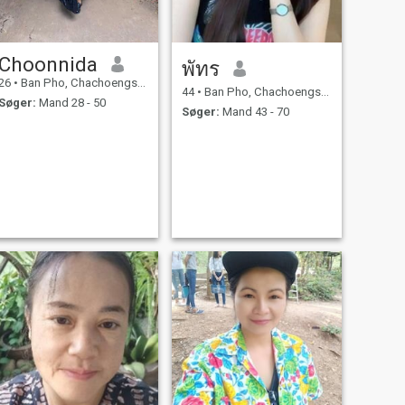
Choonnida
พัทร
26
•
Ban Pho, Chachoengsao, Thailand
44
•
Ban Pho, Chachoengsao, Thailand
Søger:
Mand 28 - 50
Søger:
Mand 43 - 70