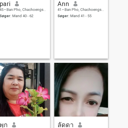
pari
Ann
45
•
Ban Pho, Chachoengsao, Thailand
41
•
Ban Pho, Chachoengsao, Thailand
Søger:
Mand 40 - 62
Søger:
Mand 41 - 55
พุก
ลัดดา