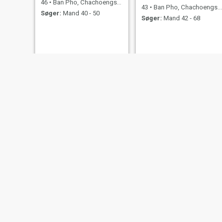
46
•
Ban Pho, Chachoengsao, Thailand
43
•
Ban Pho, Chachoengsao, Thailand
Søger:
Mand 40 - 50
Søger:
Mand 42 - 68
Aordy
เสาวลักษณ์ ศิริวัน
43
•
Ban Pho, Chachoengsao, Thailand
47
•
Ban Pho, Chachoengsao, Thailand
Søger:
Mand 42 - 63