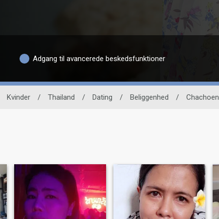
Adgang til avancerede beskedsfunktioner
Kvinder
/
Thailand
/
Dating
/
Beliggenhed
/
Chachoen