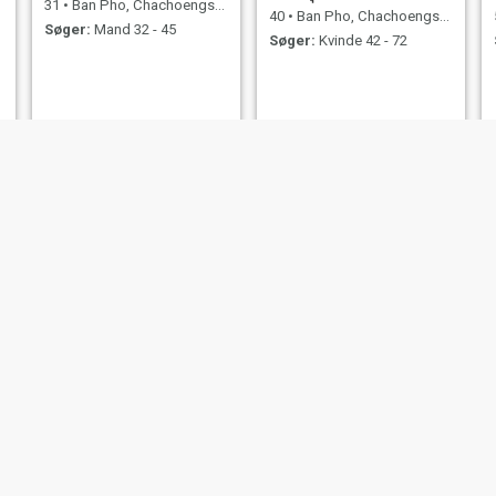
31
•
Ban Pho, Chachoengsao, Thailand
40
•
Ban Pho, Chachoengsao, Thailand
Søger:
Mand 32 - 45
Søger:
Kvinde 42 - 72
RiRi
Woods
40
•
Ban Pho, Chachoengsao, Thailand
35
•
Ban Pho, Chachoengsao, Thailand
Søger:
Mand 35 - 80
Søger:
Mand 38 - 72