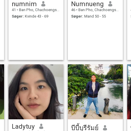
numnim
Numnueng
41
•
Ban Pho, Chachoengsao, Thailand
46
•
Ban Pho, Chachoengsao, Thailand
Søger:
Kvinde 43 - 69
Søger:
Mand 50 - 55
Ladytuy
บีบี้บุรีรัมย์