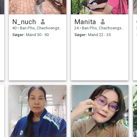
N_nuch
Manita
40
•
Ban Pho, Chachoengsao, Thailand
24
•
Ban Pho, Chachoengsao, Thailand
Søger:
Mand 30 - 50
Søger:
Mand 22 - 35