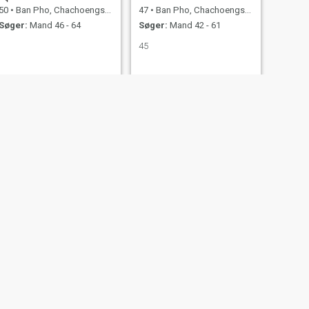
50
•
Ban Pho, Chachoengsao, Thailand
47
•
Ban Pho, Chachoengsao, Thailand
Søger:
Mand 46 - 64
Søger:
Mand 42 - 61
45
NÆSTE
อรสา
36
•
Ban Pho, Chachoengsao, Thailand