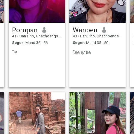
Pornpan
Wanpen
41
•
Ban Pho, Chachoengsao, Thailand
43
•
Ban Pho, Chachoengsao, Thailand
Søger:
Mand 36 - 56
Søger:
Mand 35 - 50
Tar
โสด ลูกติด