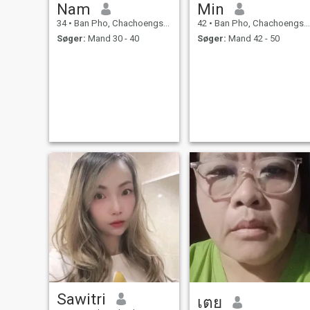
Nam
Min
34
•
Ban Pho, Chachoengsao, Thailand
42
•
Ban Pho, Chachoengsao, Thailand
Søger:
Mand 30 - 40
Søger:
Mand 42 - 50
Sawitri
เตย