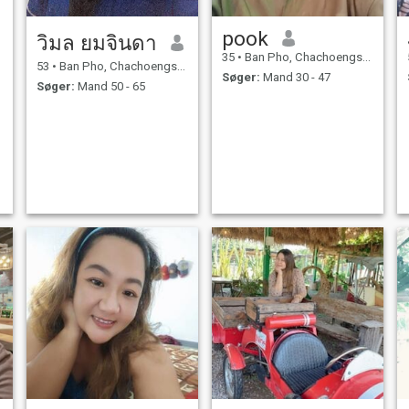
pook
วิมล ยมจินดา
35
•
Ban Pho, Chachoengsao, Thailand
53
•
Ban Pho, Chachoengsao, Thailand
Søger:
Mand 30 - 47
Søger:
Mand 50 - 65