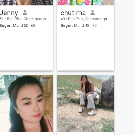
Jenny
chutima
51
•
Ban Pho, Chachoengsao, Thailand
49
•
Ban Pho, Chachoengsao, Thailand
Søger:
Mand 50 - 68
Søger:
Mand 48 - 70