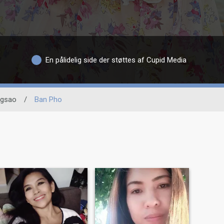
En pålidelig side der støttes af Cupid Media
gsao
/
Ban Pho