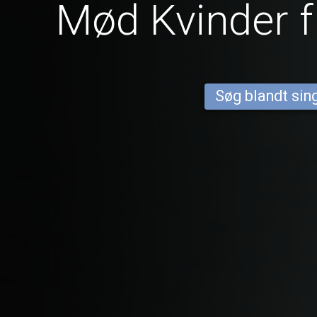
Mød Kvinder f
Søg blandt sing