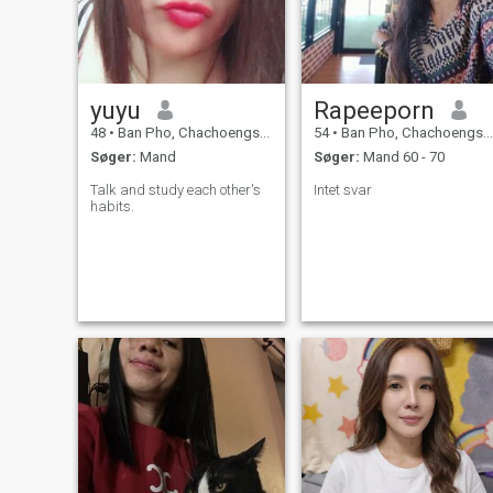
yuyu
Rapeeporn
48
•
Ban Pho, Chachoengsao, Thailand
54
•
Ban Pho, Chachoengsao, Thailand
Søger:
Mand
Søger:
Mand 60 - 70
Talk and study each other's
Intet svar
habits.