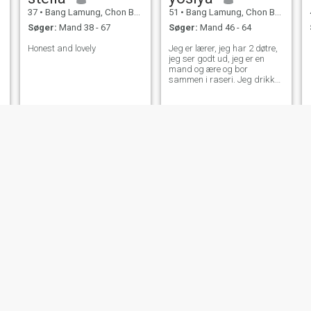
37
•
Bang Lamung, Chon Buri, Thailand
51
•
Bang Lamung, Chon Buri, Thailand
Søger:
Mand 38 - 67
Søger:
Mand 46 - 64
Honest and lovely
Jeg er lærer, jeg har 2 døtre,
jeg ser godt ud, jeg er en
mand og ære og bor
sammen i raseri. Jeg drikker
ikke røg, ingen løgn. Jeg
venter
NY
Apinya
Annie
53
•
Bang Lamung, Chon Buri, Thailand
38
•
Bang Lamung, Chon Buri, Thailand