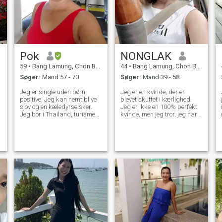
Pok
NONGLAK
59
•
Bang Lamung, Chon Buri, Thailand
44
•
Bang Lamung, Chon Buri, Thailand
Søger:
Mand 57 - 70
Søger:
Mand 39 - 58
Jeg er single uden børn
Jeg er en kvinde, der er
positive. Jeg kan nemt blive
blevet skuffet i kærlighed.
sjov og en kæledyrselsker.
Jeg er ikke en 100% perfekt
Jeg bor i Thailand, turisme
kvinde, men jeg tror, jeg har
siger "smileens land". Jeg
80%, som mange gode
elsker madlavning, fordi jeg
mænd leder efter. Hvis du
kan lide sund mad, og jeg er
kan lide folk, der er oprigtige
glad for at se min kærlighed
og håber at have Wonderfull
spise lækker. Læsning og
tid og et liv med at tage sig
håndværk er Jeg kan godt
af hinanden for evigt. Du
lide bjergstrand og rejser til
valgte at tale med mig og
havet. at blive og betale
lære mig bedre at kende.
resten med min kærlighed.
\NDen vil vide, at jeg er en
person med et godt hjerte
oprigtig. Den er let og positiv.
Prøv at kende mig mere. Jeg
er ikke et premium medlem,
hvis der ønsker at tale så lad