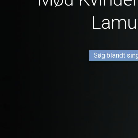
Lamu
Søg blandt sing