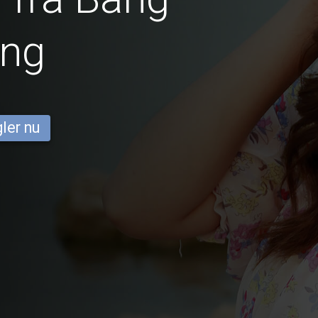
ng
ler nu