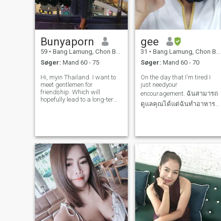
Bunyaporn
gee
59
•
Bang Lamung, Chon Buri, Thailand
31
•
Bang Lamung, Chon Buri, Thailand
Søger:
Mand 60 - 75
Søger:
Mand 60 - 70
Hi, myin Thailand. I want to
On the day that I'm tired I
meet gentlemen for
just needyour
friendship. Which will
encouragement. ฉันสามารถ
hopefully lead to a long-term
ดูแลคุณได้แต่ฉันทำอาหาร
commitment. I am a Thai
woman who is sweet, gentle
ไม่ค่อยเก่ง ฉันมีลูก 3 คน และ
and understanding. If you
ฉันเป็นคุณแม่เลี้ยงเดี่ยว ถ้า
are interested in getting to
คุณได้ลองเปิดใจ บางทีอาจจ
know me and developing a
relationship with
ชอบ ทุกคนนิสัยไม่เหมือนกัน
และเมื่อคุณอายุมากขึ้นสิ่งที่ดี
ที่สุดคือคนที่อยู่