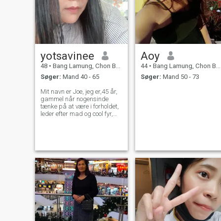
yotsavinee
Aoy
48
•
Bang Lamung, Chon Buri, Thailand
44
•
Bang Lamung, Chon Buri, Thailand
Søger:
Mand 40 - 65
Søger:
Mand 50 - 73
Mit navn er Joe, jeg er,45 år,
gammel når nogensinde
tænke på at være i forholdet,
leder efter mad og cool fyr,
hvor er fra Thailand, der
ønsker at være og stand
forholdet med mig kan og
tale not batter er tid. Prøv
PLS, indhold meack! Nankts
..