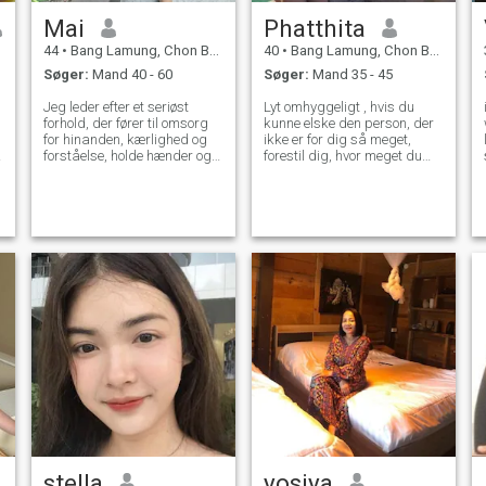
Mai
Phatthita
44
•
Bang Lamung, Chon Buri, Thailand
40
•
Bang Lamung, Chon Buri, Thailand
Søger:
Mand 40 - 60
Søger:
Mand 35 - 45
Jeg leder efter et seriøst
Lyt omhyggeligt , hvis du
forhold, der fører til omsorg
kunne elske den person, der
for hinanden, kærlighed og
ikke er for dig så meget,
forståelse, holde hænder og
forestil dig, hvor meget du
opbygge en fremtid sammen
kommer til at elske den
44 8.
rigtige person! Vær ikke
,
bange for at forelske dig,
vær venlig ikke at holde dit
dyrebare hjerte låst inde,
bare fordi du blev såret af en
person, der ikke forstod dit
værd og dine værdier. Der er
så mange mennesker
derude, der er klar til at elske
og forstå dig, du har bare
ikke mødt dem endnu. Hav
en god dag ^^
stella
yosiya