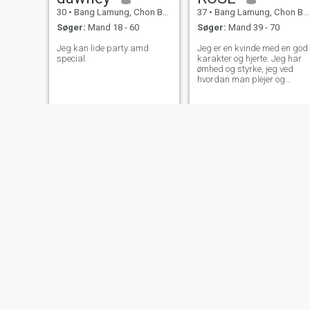
30
•
Bang Lamung, Chon Buri, Thailand
37
•
Bang Lamung, Chon Buri, Thailand
Søger:
Mand 18 - 60
Søger:
Mand 39 - 70
Jeg kan lide party amd
Jeg er en kvinde med en god
special.
karakter og hjerte. Jeg har
ømhed og styrke, jeg ved
hvordan man plejer og
inspirerer, elsker oprigtigt og
dybt. Jeg leger ikke med
følelser, jeg lever af dem. Det
er vigtigt for mig at være der
ikke kun for show, men for
det virkelige liv: Med støtte,
varme, komfort og
gensidighed. Jeg
værdsætter ærlighed,
loyalitet og respekt,
traditionelle familieværdier;;;
er tæt på mig, men samtidig
er jeg en moderne kvinde
med evnen til at lytte, tale
åbent, udvikle og gøre hjem
til et sted, hvor man ønsker
at vende tilbage.
Rung
Bella
53
•
Bang Lamung, Chon Buri, Thailand
24
•
Bang Lamung, Chon Buri, Thailand