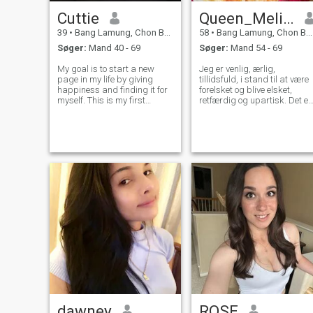
Cuttie
Queen_Melissa
39
•
Bang Lamung, Chon Buri, Thailand
58
•
Bang Lamung, Chon Buri, Thailand
Søger:
Mand 40 - 69
Søger:
Mand 54 - 69
My goal is to start a new
Jeg er venlig, ærlig,
page in my life by giving
tillidsfuld, i stand til at være
happiness and finding it for
forelsket og blive elsket,
myself. This is my first
retfærdig og upartisk. Det er
experience of a dating site
nemt for mig at tilgive, så
and I hope everything goes
min karakter er ikke for
well. I am a very good
stærk. Jeg har en god humor
woman who loves
derfor er jeg vant til at være i
development very much and
store vennekredse og grine
never get bored. There i
meget, men samtidig er jeg
meget seriøs med at skabe
et forhold og have en familie.
Jeg kan ikke lide for støjende
steder som diskoteker eller
restauranter, og det er mere
behageligt for mig at være
hjemme med venner eller
arrangere picnics udenfor.
dawney
ROSE