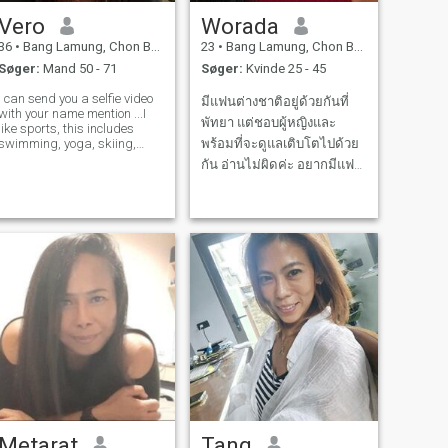
Vero
Worada
36
•
Bang Lamung, Chon Buri, Thailand
23
•
Bang Lamung, Chon Buri, Thailand
Søger:
Mand 50 - 71
Søger:
Kvinde 25 - 45
i can send you a selfie video
มีแฟนต่างชาติอยู่ด้วยกันที่
with your name mention ...I
พัทยา แต่ชอบผู้หญิงและ
like sports, this includes
swimming, yoga, skiing,
พร้อมที่จะดูแลเติบโตไปด้วย
boating. I also like growing
กัน อ่านไม่ผิดค่ะ อยากมีแฟน
flowers. I like watching
สาวมาช่วยกันดูแลกันและกัน
movies, listening to music.
Walking in the park.
Metarat
Tang