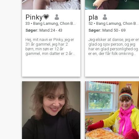
Pinky💗
pla
33
•
Bang Lamung, Chon Buri, Thailand
52
•
Bang Lamung, Chon Buri, Thailand
Søger:
Mand 24 - 43
Søger:
Mand 50 - 69
Hej, mit navn er Pinky, jeg er
Jeg elsker at danse, jeg er e
31 år gammel, jeg har 2
glad og sjov person, og jeg
børn, min søn er 12 år
har en glad personlighed og
gammel, min datter er 2 år
er en, der får folk omkring
gammel. Jeg forsvinder med
mig til at grine og smile. Jeg
thailandske mænd. Adskilt.
er her for et seriøst og
Jeg vil have en fremmed
langsigtet forhold. Og jeg
mand til at tage sig af mig
har stadig positiv energi og
og min familie. Leder efter
ideer til at oplyse min verden.
ægte kærlighed, alvorlig
Jeg håber, der er nogen, der
kærlighed. Jeg vil gerne have
vil holde min hånd og gå
et bedre liv og ren kærlighed.
med mig med smil og latter.