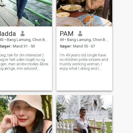
ladda
PAM
43
•
Bang Lamung, Chon Buri, Thailand
49
•
Bang Lamung, Chon Buri, Thailand
Søger:
Mand 31 - 50
Søger:
Mand 55 - 67
Jeg, tak for din interesse!:)
I'm 49 years old single have
jeg er helt uden noget nu og
no children polite sincere and
igen, men andre modes åbne
trustily working woman, I
og ærlige, min selvconf,
enjoy what I doing and I
effekter til høflighed og
trying to do the best for
mennesker og Varme, så
everyday. Love coffee in the
snart de deler, konsulter og
morning, enjoy after working
direkte communication...in
shopping, beach, dinning,
karakter, bare ny, nej, nej
listen to music and wine rela
eller ikke mere end ' agtede,
Og så ikke rig .... men hvis
jeg er blevet levende
selvstændig park, så en med
hele mit hjerte og kun for en!
Jeg er seriel, jeg er ikke
tønde, ingen børn har været
og ikke løgn, dette er foto af
sidste år, og det er mit : )