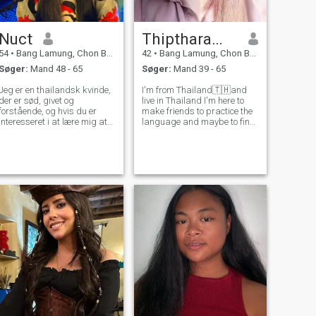
Nuct
Thipthara💧💦
54
•
Bang Lamung, Chon Buri, Thailand
42
•
Bang Lamung, Chon Buri, Thailand
Søger:
Mand 48 - 65
Søger:
Mand 39 - 65
Jeg er en thailandsk kvinde,
I'm from Thailand🇹🇭and
der er sød, givet og
live in Thailand I'm here to
forstående, og hvis du er
make friends to practice the
interesseret i at lære mig at
language and maybe to find
kende og udvikle et forhold til
a lasting relationship.😉
en karriere, er jeg en
Unique woman looking for
thailandsk kvinde, der er
unique men. I'm nice lady
sød, givet og forstående.
honest, kind, sincere,polite
Thailandske kvinder. Du er
and considerate of others. I l
velkommen til at kontakte