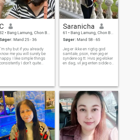
læser du stadig? Ikke løbe?
Vi kan finde en fælles og få
en god.
C
Saranicha
32
•
Bang Lamung, Chon Buri, Thailand
61
•
Bang Lamung, Chon Buri, Thailand
Søger:
Mand 25 - 36
Søger:
Mand 58 - 65
'm shy but if you already
Jeg er ikke en rigtig god
know me you will surely be
samtale, pson, men jeg er
happy. I like simple things
syndere og tt. Hvis jeg elsker
consistently I don't quite
en dag, vil jeg enten sidde og
understand your language
de fleste med kun tt. I min
because it hasn't been used
fritid kan jeg lide at sidde,
for a long time hope you can
lytte til alle former for musik,
each me I have 1 daughters
opstigende suas svømme
so you must love kids t
som svømning, domaing og
masing. Ligesom huset, en
nær havet man kan få frisk
luft i mere og stigende ingen
jeg nogensinde. Besids, jeg
elsker madlavning ved mig
selv.