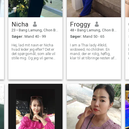
os prøve.
Nicha
Froggy
23
•
Bang Lamung, Chon Buri, Thailand
48
•
Bang Lamung, Chon Buri, Thailand
Søger:
Mand 40 - 99
Søger:
Mand 50 - 65
Hej, lad mit navn er Nicha
I am a Thai lady 49old,
I
hvad leder jeg efter? Det er
widowed, no children. En
det spørgsmål, som alle vil
mand, der er rolig, høflig,
stille mig. Og jeg vil gerne
klar til at tilbringe resten af
svare her: Jeg er åben for
hans tid sammen, ikke
både at få nye venner og
flirtatious. Gode relationer
noget mere, hvis der er en
starter med gensidig
stærk forbindelse.🙂 (ingen
respekt. Hvis du ser på
t
ะ
spil) jeg drikker nogle gange,
thailandske kvinder i et
ryger ikke, og spiller ikke
negativt lys, så tal ikke med
gambling. Jeg er et godt
mig. Hvis du vil have
menneske. Jeg har tillid til
kærlighed, må du give
mig selv og min egen evne.
kærlighed først. Hvis du vil
Jeg er afgørende. Jeg har
have ærlighed, skal du give
klare mål og ved, hvad jeg vil
først. Hvad du end vil have,
have af livet. Jeg er oprigtig,
må du give det først. Jeg er
ærlig, jeg er romantisk. Jeg
en munter og snakkesalig
er hensynsfuld, tålmodig og
person. Kan lide at lave mad
komponeret. Jeg taler ikke
og lytte til musik. Glæder mig
meget til folk, jeg ikke er tæt
til at flytte til udlandet med