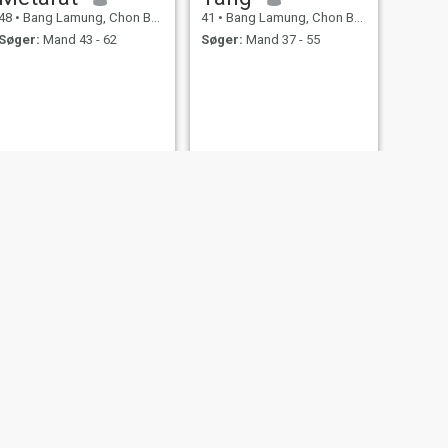
48
•
Bang Lamung, Chon Buri, Thailand
41
•
Bang Lamung, Chon Buri, Thailand
Søger:
Mand 43 - 62
Søger:
Mand 37 - 55
NÆSTE
phen
44
•
Bang Lamung, Chon Buri, Thailand