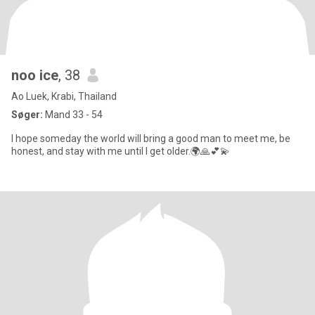
noo ice
, 38
Ao Luek, Krabi, Thailand
Søger:
Mand 33 - 54
I hope someday the world will bring a good man to meet me, be
honest, and stay with me until I get older.🌍🙏💕💫