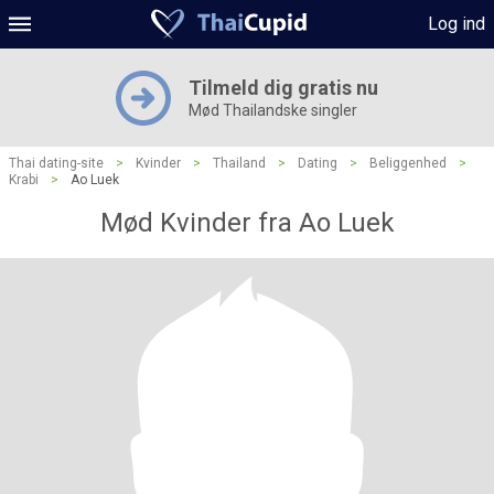
Log ind
Tilmeld dig gratis nu
Mød Thailandske singler
Thai dating-site
>
Kvinder
>
Thailand
>
Dating
>
Beliggenhed
>
Krabi
>
Ao Luek
Mød Kvinder fra Ao Luek