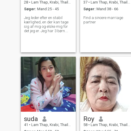
28
•
Lam Thap, Krabi, Thailand
37
•
Lam Thap, Krabi, Thailand
Søger:
Mand 25 - 45
Søger:
Mand 38 - 66
Jeg leder efter en stabil
Find a sincere marriage
kærlighed, en der kan tage
partner
sig af mig og elske mig for
det jeg er. Jeg har 3 børn.
Hvis du kan acceptere mig,
er jeg klar til at åbne mit
hjerte og tale med dig.
suda
Roy
41
•
Lam Thap, Krabi, Thailand
58
•
Lam Thap, Krabi, Thailand