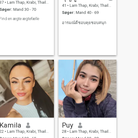
37
•
Lam Thap, Krabi, Thailand
41
•
Lam Thap, Krabi, Thailand
Søger:
Mand 30 - 70
Søger:
Mand 40 - 69
Find en ægte ægtefælle
อารมณ์ดีชอบคุยชอบสนุก
Kamila
Puy
22
•
Lam Thap, Krabi, Thailand
28
•
Lam Thap, Krabi, Thailand