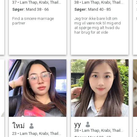
37
•
Lam Thap, Krabi, Thailand
38
•
Lam Thap, Krabi, Thailand
Søger:
Mand 38 - 66
Søger:
Mand 40 - 85
Find a sincere marriage
Jeg tror ikke bare lidt om
partner
mig vil være nok til mig end
at spørge mig alt hvad du
har brug for at vide
yy
ใหม่
38
•
Lam Thap, Krabi, Thailand
23
•
Lam Thap, Krabi, Thailand