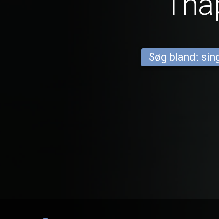
Tha
Søg blandt sing