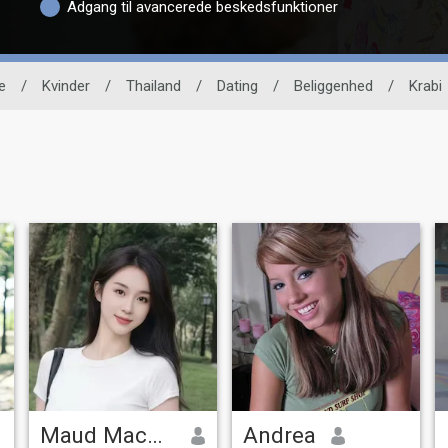
Adgang til avancerede beskedsfunktioner
e
/
Kvinder
/
Thailand
/
Dating
/
Beliggenhed
/
Krabi
Maud MacDonald
Andrea