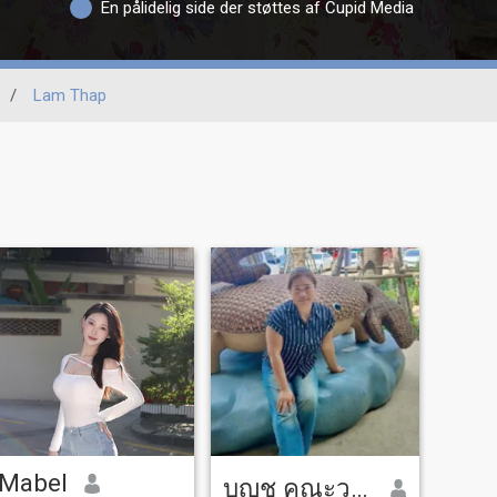
En pålidelig side der støttes af Cupid Media
/
Lam Thap
Mabel
บุญชู คณะวาปี