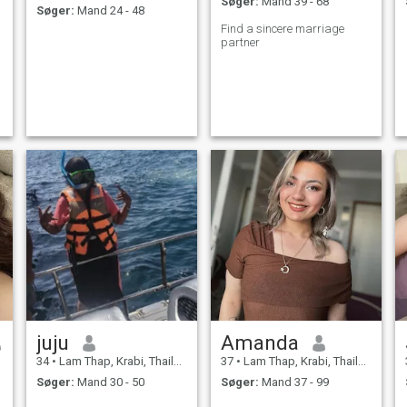
Søger:
Mand 39 - 68
Søger:
Mand 24 - 48
Find a sincere marriage
partner
juju
Amanda
34
•
Lam Thap, Krabi, Thailand
37
•
Lam Thap, Krabi, Thailand
Søger:
Mand 30 - 50
Søger:
Mand 37 - 99