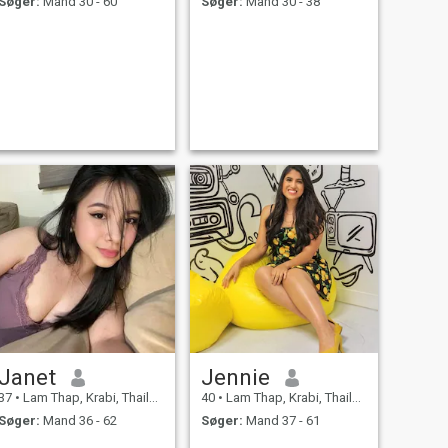
Søger:
Mand 30 - 60
Søger:
Mand 30 - 38
Janet
Jennie
37
•
Lam Thap, Krabi, Thailand
40
•
Lam Thap, Krabi, Thailand
Søger:
Mand 36 - 62
Søger:
Mand 37 - 61