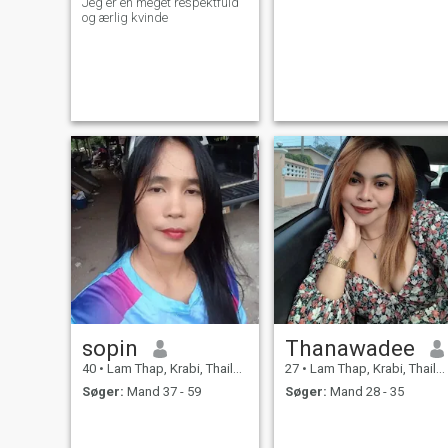
Jeg er en meget respektfuld
og ærlig kvinde
sopin
Thanawadee
40
•
Lam Thap, Krabi, Thailand
27
•
Lam Thap, Krabi, Thailand
Søger:
Mand 37 - 59
Søger:
Mand 28 - 35