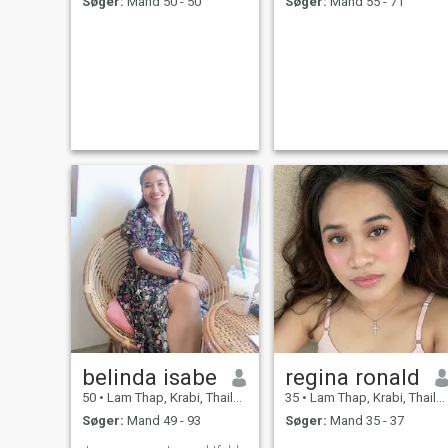
Søger:
Mand 50 - 50
Søger:
Mand 55 - 71
belinda isabe
regina ronald
50
•
Lam Thap, Krabi, Thailand
35
•
Lam Thap, Krabi, Thailand
Søger:
Mand 49 - 93
Søger:
Mand 35 - 37