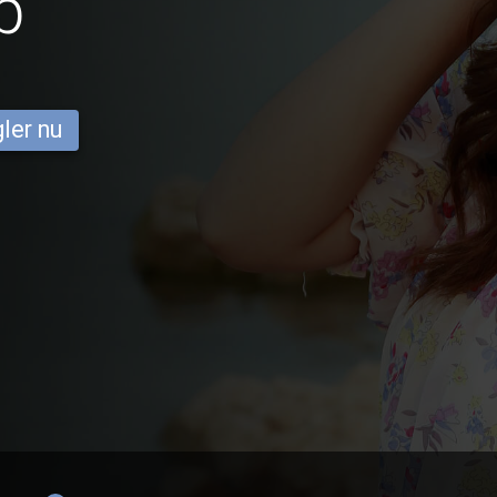
p
ler nu