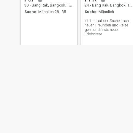
30
•
Bang Rak, Bangkok, Thailand
24
•
Bang Rak, Bangkok, Thailand
Suche:
Männlich 28 - 35
Suche:
Männlich
Ich bin auf der Suche nach
neuen Freunden und Reise
gern und finde neue
Erlebnisse
Nut
Ann
55
•
Bang Rak, Bangkok, Thailand
46
•
Bang Rak, Bangkok, Thailand