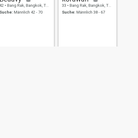
42
•
Bang Rak, Bangkok, Thailand
33
•
Bang Rak, Bangkok, Thailand
Suche:
Männlich 42 - 70
Suche:
Männlich 38 - 67
WEITER
Pat
37
•
Bang Rak, Bangkok, Thailand