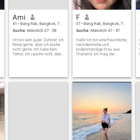
Ami
F
41
•
Bang Rak, Bangkok, Thailand
37
•
Bang Rak, Bangkok, Thailand
Suche:
Männlich 37 - 58
Suche:
Männlich 47 - 47
Ich bin kein guter Zuhörer. Ich
Hallo! Ich bin eine freundliche,
Reise gerne, aber ich koche
nachdenkliche und
nicht gerne. Ich habe kein
bodenständige Frau aus
Tattoo. Ich rauche nicht, aber
Thailand. Ich mag die
trinke manchmal 😄
einfachen Dinge im Leben –
gutes Essen, sinnvolle
Gespräche und
Sonnenuntergänge am
Strand. Ich habe eine positive
Einstellung zum Leben und
lache gerne (selbst über
meine eigenen schlechten
Witze 😊). \NIch arbeite hart,
kümmere mich sehr um
Menschen, die ich liebe, und
glaube an gegenseitigen
Respekt und Ehrlichkeit in
einer Beziehung. Ich versuche
gerne neue Dinge –
besonders wenn es um
Essen und Reisen geht. Wenn
Sie aufgeschlossen sind und