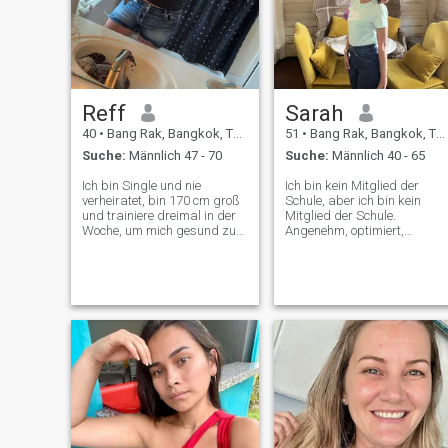
Reff
Sarah
40
•
Bang Rak, Bangkok, Thailand
51
•
Bang Rak, Bangkok, Thailand
Suche:
Männlich 47 - 70
Suche:
Männlich 40 - 65
Ich bin Single und nie
Ich bin kein Mitglied der
verheiratet, bin 170 cm groß
Schule , aber ich bin kein
und trainiere dreimal in der
Mitglied der Schule.
Woche, um mich gesund zu
Angenehm, optimiert,
halten. Ich bin ein fröhlicher
intelligent, offen, freundlich,
und optimistischer Mensch,
Ich lerne auch gerne neue
ich finde immer etwas
Dinge und Kultur, ich rauche
Positives in jeder Situation.
und trinke nicht. Kochen,
Ich versuche, die Bedürfnisse
Filme ansehen, Verdienste
und Wünsche anderer zu
machen und reisen. \Ich ma
verstehen und zu
Natur und Strand. Wäre
respektieren, und ich bin
schön! Zeit mit einem
bereit, Kompromisse
besonderen zu verbringen.
einzugehen, wenn dies
Ich treffe hier einen richtigen
möglich ist. Ich bin von Natur
Menschen und könnte eine
aus sehr loyal. Ich bin
glückliche Zeit miteinander
liebend und fürsorglich, aber
verbringen. Ich hoffe, Sie
warte auf eine Chance, es zu
bald zu sehen.\ n Für eine