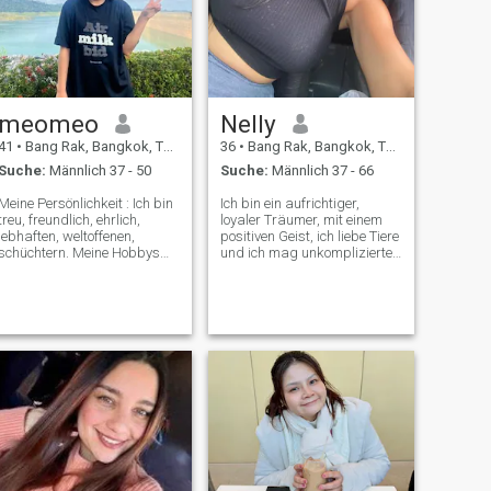
meomeo
Nelly
41
•
Bang Rak, Bangkok, Thailand
36
•
Bang Rak, Bangkok, Thailand
Suche:
Männlich 37 - 50
Suche:
Männlich 37 - 66
Meine Persönlichkeit : Ich bin
Ich bin ein aufrichtiger,
treu, freundlich, ehrlich,
loyaler Träumer, mit einem
lebhaften, weltoffenen,
positiven Geist, ich liebe Tiere
schüchtern. Meine Hobbys
und ich mag unkomplizierte
und Interessen : Ich mag
Menschen. Ich mag eine
Computer, Filme, Musik,
wahre Liebe, eine aufrichtige
Natur, lesen, Sport, Reisen,
und loyale Liebe. Die
TV. Meine guten Seiten sind :
Harmonie in mir erlaubt mir,
Ich bin gut gelaunt, Patient,
Erfahrungen als Lernen
loyalen und treuen zu den
wahrzunehmen, ob gut oder
Menschen, die mir nahe. Ich
schlecht, darum geht es im
auch nicht spielen.
Leben.