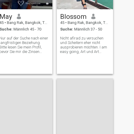
May
Blossom
45
•
Bang Rak, Bangkok, Thailand
45
•
Bang Rak, Bangkok, Thailand
Suche:
Männlich 45 - 70
Suche:
Männlich 37 - 50
Nur auf der Suche nach einer
Nicht afirad zu versuchen
langfristigen Beziehung.
und Scheitern eher nicht
Bitte lesen Sie mein Profil,
ausprobieren möchten. I am
bevor Sie mir die Zinsen
easy going, Art und Art
senden. Ehrlich gesagt ist
ehrliche Dame. Ich habe Sinn
das die erste Wahl, mit der
für Humor. Positive Dame,
ich mich mit Ihnen
genießen sie das Leben in
unterhalten werde.
jedem Augenblick. Reisen
rund um die Welt ist mein
Traum.