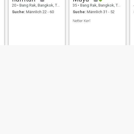
20
•
Bang Rak, Bangkok, Thailand
35
•
Bang Rak, Bangkok, Thailand
Suche:
Männlich 22 - 60
Suche:
Männlich 31 - 52
Netter Kerl
sirinthon
พัชร์ลิตา
40
•
Bang Rak, Bangkok, Thailand
40
•
Bang Rak, Bangkok, Thailand