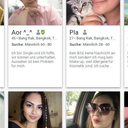
Aor ^_^
Pla
45
•
Bang Rak, Bangkok, Thailand
27
•
Bang Rak, Bangkok, Thailand
Suche:
Männlich 60 - 80
Suche:
Männlich 28 - 60
Ich bin Single und ich hoffe,
Kein Bild, keine Nachricht an
wir können uns unterhalten;
mich senden!! Ich mag kein
Aussehen ist kein Problem
Make-up, weil Allergene für
für mich.
Kosmetik sind. Ich suche
einen Freund Ich suche eine
gute Beziehung. wenn Sie an
mir interessiert sind, senden
Sie mir bitte eine Nachricht.
Ich bin froh, an Ihrer Seite zu
g
gehen. Ich bin eine Frau, die
keine Frau war, die keine
Frau war, die keine Frau war,
die eine Frau war, die eine
Frau war.