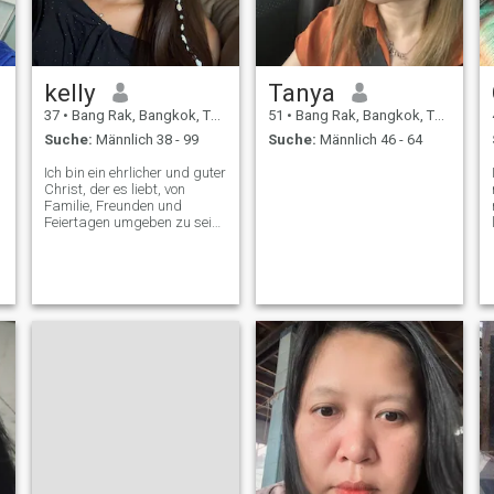
kelly
Tanya
n
37
•
Bang Rak, Bangkok, Thailand
51
•
Bang Rak, Bangkok, Thailand
Suche:
Männlich 38 - 99
Suche:
Männlich 46 - 64
Ich bin ein ehrlicher und guter
Christ, der es liebt, von
.
Familie, Freunden und
Feiertagen umgeben zu sein.
Ich bin bereit für eine
ernsthafte Beziehung und ich
freue mich darauf, sie mit
der richtigen Person zu
beginnen. Ich bin ehrlich,
loyal, leidenschaftlich,
großzügig, freundlich,
liebevoll, sexuell,
unterstützend, sensibel und
ein guter Zuhörer, mit dem
man leicht zurechtkom Ich
bin extrovertiert und sehr
spontan.