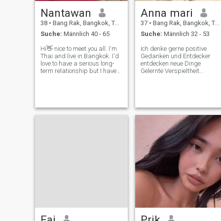
Nantawan
Anna mari
38
•
Bang Rak, Bangkok, Thailand
37
•
Bang Rak, Bangkok, Thailand
Suche:
Männlich 40 - 65
Suche:
Männlich 32 - 53
Hi👋 nice to meet you all. I'm
Ich denke gerne positive
Thai and live in Bangkok. I'd
Gedanken und Entdecker
love to have a serious long-
entdecken neue Dinge
term relationship but I have
Gelernte Verspieltheit
treated a metastatic cancer
gesunde Lebensräume sind
recently if you don't mind we
wichtig wie neue Menschen
can talk and gradually get to
mit offenem Geist 50 Jahre
know each other.
auf gute Gesundheit gute
Gesundheit treffen ❤ ️
Fai
Prik