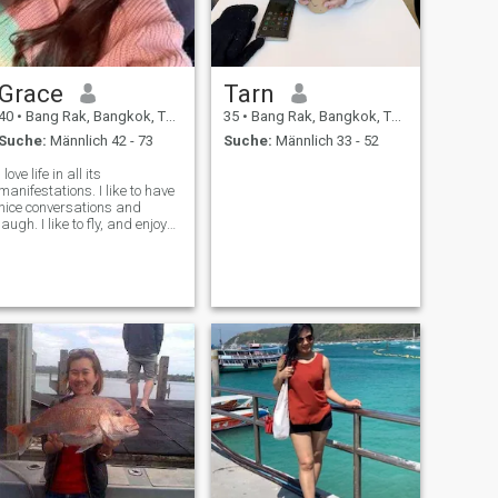
Grace
Tarn
40
•
Bang Rak, Bangkok, Thailand
35
•
Bang Rak, Bangkok, Thailand
Suche:
Männlich 42 - 73
Suche:
Männlich 33 - 52
I love life in all its
manifestations. I like to have
nice conversations and
laugh. I like to fly, and enjoy
beauty and grandeur of our
universe. Therefore, I love
traveling and discovering
new places. I am goal
oriented, cheerful, calm, kind,
joyful