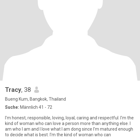
Tracy
, 38
Bueng Kum, Bangkok, Thailand
Suche:
Männlich 41 - 72
I'm honest, responsible, loving, loyal, caring and respectful. I'm the
kind of woman who can love a person more than anything else. I
am who I am and I love what I am dong since I'm matured enough
to decide what is best. I'm the kind of woman who can