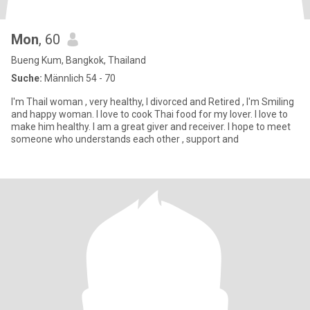
Mon
, 60
Bueng Kum, Bangkok, Thailand
Suche:
Männlich 54 - 70
I'm Thail woman , very healthy, I divorced and Retired , I'm Smiling
and happy woman. I love to cook Thai food for my lover. I love to
make him healthy. I am a great giver and receiver. I hope to meet
someone who understands each other , support and