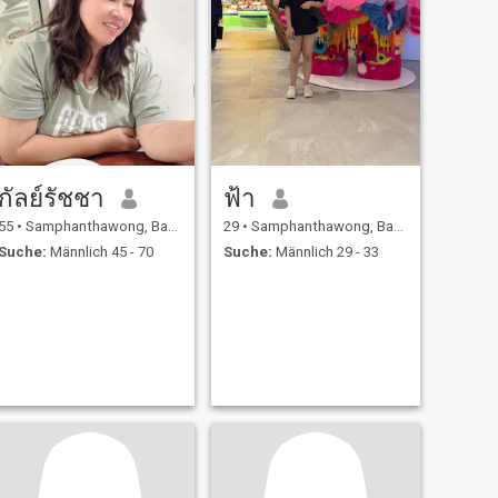
กัลย์รัชชา
ฟ้า
55
•
Samphanthawong, Bangkok, Thailand
29
•
Samphanthawong, Bangkok, Thailand
Suche:
Männlich 45 - 70
Suche:
Männlich 29 - 33