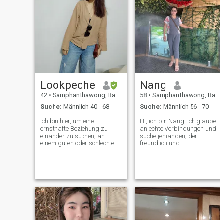
Lookpeche
Nang
42
•
Samphanthawong, Bangkok, Thailand
58
•
Samphanthawong, Bangkok, Thailand
Suche:
Männlich 40 - 68
Suche:
Männlich 56 - 70
Ich bin hier, um eine
Hi, ich bin Nang. Ich glaube
ernsthafte Beziehung zu
an echte Verbindungen und
einander zu suchen, an
suche jemanden, der
einem guten oder schlechten
freundlich und
Tag, denn, Ehre und sei ein
aufgeschlossen ist, um die
gutes Team. Ich freue mich,
kleinen Momente des Lebens
auch mehr über Sie zu
zu teilen.
erfahren.