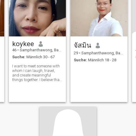
koykee
จัสมิน
46
•
Samphanthawong, Bangkok, Thailand
29
•
Samphanthawong, Bangkok, Thailand
Suche:
Männlich 30 - 67
Suche:
Männlich 18 - 28
I want to meet someone with
whom I can laugh, travel,
and create meaningful
things together. I believe that
good relationships start with
positive energy.