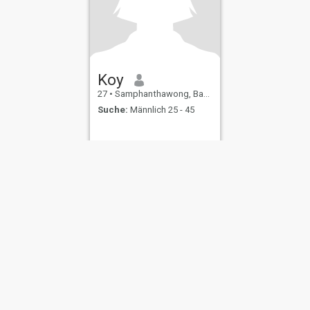
Koy
27
•
Samphanthawong, Bangkok, Thailand
Suche:
Männlich 25 - 45
ungen
Rückerstattungsrichtlinien
Datenschutzerklärung
Cookie Richtlinie
D
IL MIL, INC. located at 200 Townsend St., Unit 43, San Francisco CA 94