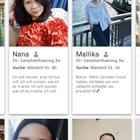
Nana
Mallika
55
•
Samphanthawong, Bangkok, Thailand
30
•
Samphanthawong, Bangkok, Thailand
Suche:
Männlich 65 - 80
Suche:
Männlich 33 - 45
Ich will wissen, was ich tun
Bonus: Wenn Sie einen Hund
will. Ich will wissen, wie ich
haben, verlieben wir uns
es mache. Ich will wissen,
vielleicht schneller als
wie ich es mache. Ich will
erwartet 🐶💕
wissen, wie ich es mache. Ich
will wissen, wie ich es
mache.