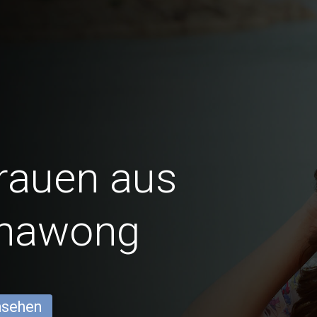
Frauen aus
hawong
ansehen