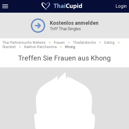
Login
Kostenlos anmelden
Triff Thai Singles
Thai Partnersuche Website
>
Frauen
>
Thailändische
>
Dating
>
Standort
>
Nakhon Ratchasima
>
Khong
Treffen Sie Frauen aus Khong