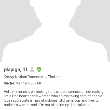
plapiga
, 41
Khong, Nakhon Ratchasima, Thailand
Suche:
Männlich 30 - 60
Hello my name is pla looking for a sincere connection not rushing
I'm a kind hearted thai woman who enjoys taking care of people I
love i appreciate a man who'shoug htful generous and likes to
make his woman smileI'm not after luxury I just value th