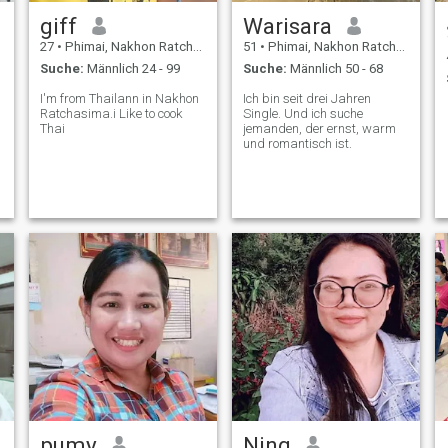
giff
Warisara
27
•
Phimai, Nakhon Ratchasima, Thailand
51
•
Phimai, Nakhon Ratchasima, Thailand
Suche:
Männlich 24 - 99
Suche:
Männlich 50 - 68
I'm from Thailann in Nakhon
Ich bin seit drei Jahren
Ratchasima.i Like to cook
Single. Und ich suche
Thai
jemanden, der ernst, warm
und romantisch ist.
pumy
Ning