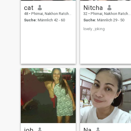
cat
Nitcha
48
•
Phimai, Nakhon Ratchasima, Thailand
32
•
Phimai, Nakhon Ratchasima, Thailand
Suche:
Männlich 42 - 60
Suche:
Männlich 29 - 50
lovely , joking
job
Na