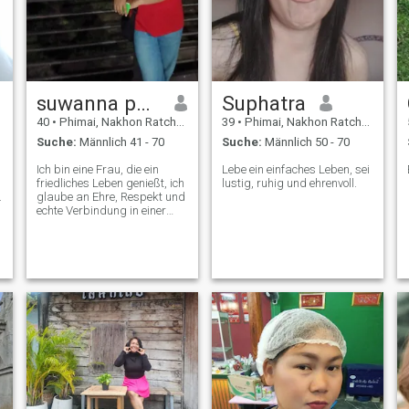
suwanna pumpuk
Suphatra
40
•
Phimai, Nakhon Ratchasima, Thailand
39
•
Phimai, Nakhon Ratchasima, Thailand
Suche:
Männlich 41 - 70
Suche:
Männlich 50 - 70
Ich bin eine Frau, die ein
Lebe ein einfaches Leben, sei
friedliches Leben genießt, ich
lustig, ruhig und ehrenvoll.
.
glaube an Ehre, Respekt und
echte Verbindung in einer
Beziehung, ich bin jemand,
der loyal ist, wenn es um
Liebe geht, und ich gebe dem
Menschen immer mein Herz
voller Seele. Wenn Sie sich für
eine wachsende Gruppe von
Freunden interessieren,
sollten Sie mehr über die
verschiedenen Arten von
Spielen erfahren können.
Wenn Sie sich für eine
wachsende Gruppe von
Freunden interessieren,
sollten Sie in der Lage sein,