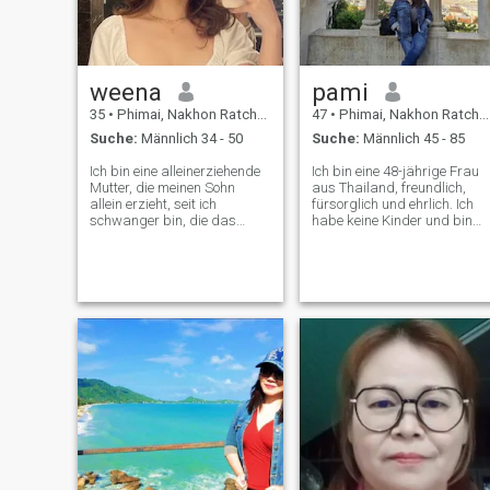
weena
pami
35
•
Phimai, Nakhon Ratchasima, Thailand
47
•
Phimai, Nakhon Ratchasima, Thailand
Suche:
Männlich 34 - 50
Suche:
Männlich 45 - 85
Ich bin eine alleinerziehende
Ich bin eine 48-jährige Frau
Mutter, die meinen Sohn
aus Thailand, freundlich,
allein erzieht, seit ich
fürsorglich und ehrlich. Ich
schwanger bin, die das
habe keine Kinder und bin
Leben und die Zeit mit
jetzt auf Reisen durch
meinen Kindern genießt.
Europa. Ich genieße einfache
Dinge, gutes Essen, Lachen
und bedeutungsvolle
Momente. Ich suche einen
aufrichtigen Mann, der eine
ernsthafte Beziehung will, di
zur Ehe führt. Jemand, der
liebevoll, loyal und bereit ist,
ein glückliches Leben