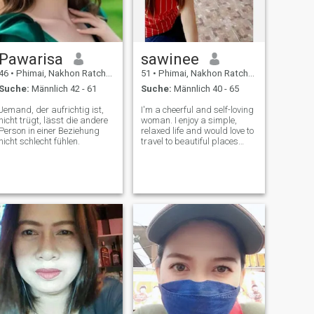
Pawarisa
sawinee
46
•
Phimai, Nakhon Ratchasima, Thailand
51
•
Phimai, Nakhon Ratchasima, Thailand
Suche:
Männlich 42 - 61
Suche:
Männlich 40 - 65
Jemand, der aufrichtig ist,
I'm a cheerful and self-loving
nicht trügt, lässt die andere
woman. I enjoy a simple,
Person in einer Beziehung
relaxed life and would love to
nicht schlecht fühlen.
travel to beautiful places
with a lucky man—the kind
I'm looking for. If you want to
be that lucky man, let's get to
know each other.