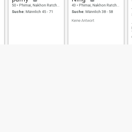
50
•
Phimai, Nakhon Ratchasima, Thailand
43
•
Phimai, Nakhon Ratchasima, Thailand
Suche:
Männlich 45 - 71
Suche:
Männlich 38 - 58
Keine Antwort
..
นคร รักไร่
30
•
Phimai, Nakhon Ratchasima, Thailand
43
•
Phimai, Nakhon Ratchasima, Thailand