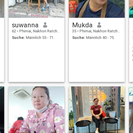
mehr über das Spiel zu
erfahren.
suwanna
Mukda
62
•
Phimai, Nakhon Ratchasima, Thailand
35
•
Phimai, Nakhon Ratchasima, Thailand
Suche:
Männlich 55 - 71
Suche:
Männlich 40 - 75
e