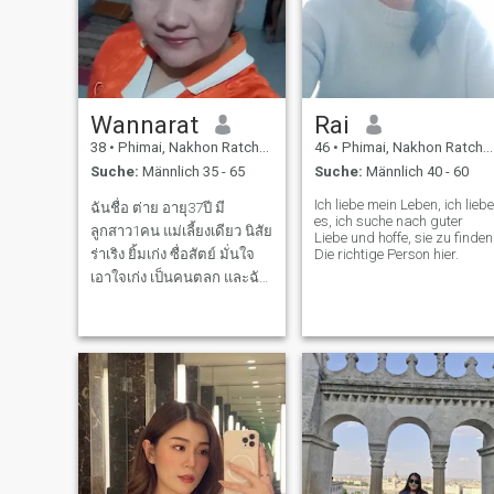
Wannarat
Rai
38
•
Phimai, Nakhon Ratchasima, Thailand
46
•
Phimai, Nakhon Ratchasima, Thailand
Suche:
Männlich 35 - 65
Suche:
Männlich 40 - 60
Ich liebe mein Leben, ich liebe
ฉันชื่อ ต่าย อายุ37ปี มี
es, ich suche nach guter
ลูกสาว1คน แม่เลี้ยงเดียว นิสัย
Liebe und hoffe, sie zu finden
ร่าเริง ยิ้มเก่ง ซื่อสัตย์ มั่นใจ
Die richtige Person hier.
เอาใจเก่ง เป็นคนตลก และฉัน
ชอบทำกับข้าว ออกกำลังกาย
บางครั้งชอบธรรมชาติฟัง
เพลง และฉันกำลังมองหา
ผู้ชายที่สุภาพ ยิ้มเก่ง อบอุ่น
และรักครอบครัว อยากได้
ความสัมพันธ์แบบจ