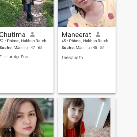
Chutima
Maneerat
52
•
Phimai, Nakhon Ratchasima, Thailand
45
•
Phimai, Nakhon Ratchasima, Thailand
Suche:
Männlich 47 - 65
Suche:
Männlich 45 - 55
Eine farbige Frau.
รักครอบครัว