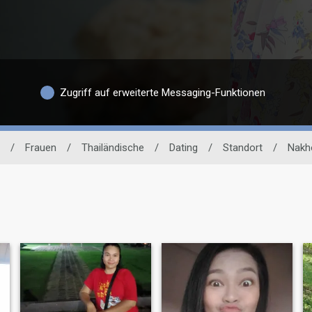
Zugriff auf erweiterte Messaging-Funktionen
/
Frauen
/
Thailändische
/
Dating
/
Standort
/
Nakh