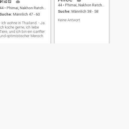
ต้อย
44
•
Phimai, Nakhon Ratchasima, Thailand
44
•
Phimai, Nakhon Ratchasima, Thailand
Suche:
Männlich 38 - 58
Suche:
Männlich 47 - 60
Keine Antwort
- Ich wohne in Thailand. - Ja.
Ich koche gerne, ich liebe
Tiere, und ich bin ein sanfter
und optimistischer Mensch.
WEITER
นคร รักไร่
43
•
Phimai, Nakhon Ratchasima, Thailand