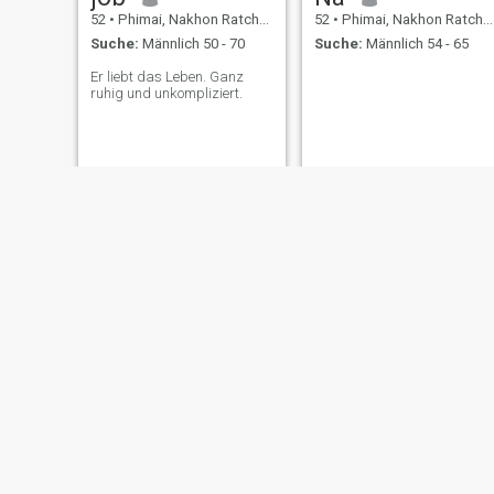
52
•
Phimai, Nakhon Ratchasima, Thailand
52
•
Phimai, Nakhon Ratchasima, Thailand
Suche:
Männlich 50 - 70
Suche:
Männlich 54 - 65
Er liebt das Leben. Ganz
ruhig und unkompliziert.
nattaya
chutikan
41
•
Phimai, Nakhon Ratchasima, Thailand
33
•
Phimai, Nakhon Ratchasima, Thailand