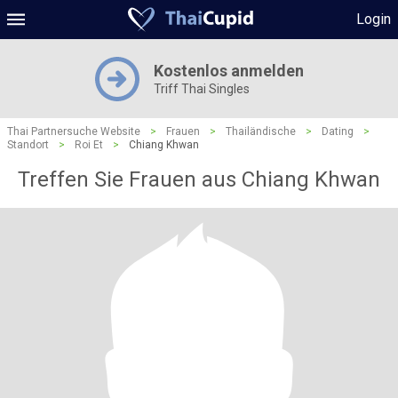
Login
Kostenlos anmelden
Triff Thai Singles
Thai Partnersuche Website
>
Frauen
>
Thailändische
>
Dating
>
Standort
>
Roi Et
>
Chiang Khwan
Treffen Sie Frauen aus Chiang Khwan