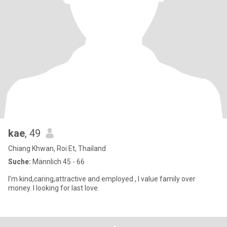
kae
, 49
Chiang Khwan, Roi Et, Thailand
Suche:
Männlich 45 - 66
I’m kind,caring,attractive and employed , I value family over
money. I looking for last love.