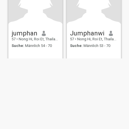
jumphan
Jumphanwi
57
•
Nong Hi, Roi Et, Thailand
57
•
Nong Hi, Roi Et, Thailand
Suche:
Männlich 54 - 70
Suche:
Männlich 53 - 70
ungen
Rückerstattungsrichtlinien
Datenschutzerklärung
Cookie Richtlinie
D
IL MIL, INC. located at 200 Townsend St., Unit 43, San Francisco CA 94