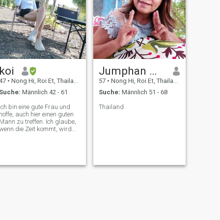
koi
Jumphan Wisetwongsa
47
•
Nong Hi, Roi Et, Thailand
57
•
Nong Hi, Roi Et, Thailand
Suche:
Männlich 42 - 61
Suche:
Männlich 51 - 68
Ich bin eine gute Frau und
Thailand
hoffe, auch hier einen guten
Mann zu treffen. Ich glaube,
wenn die Zeit kommt, wird
die Welt uns das Recht
geben.