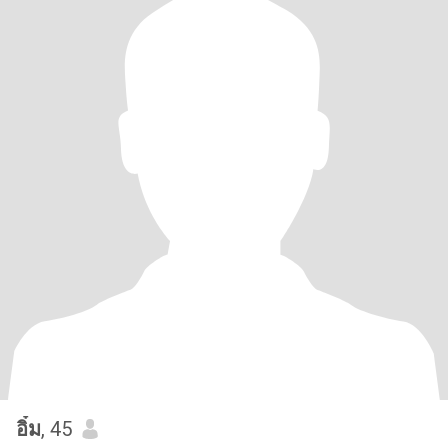
อิ๋ม
, 45