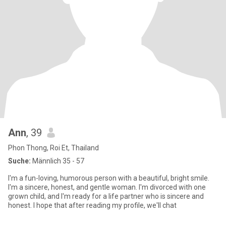
Ann
, 39
Phon Thong, Roi Et, Thailand
Suche:
Männlich 35 - 57
I'm a fun-loving, humorous person with a beautiful, bright smile.
I'm a sincere, honest, and gentle woman. I'm divorced with one
grown child, and I'm ready for a life partner who is sincere and
honest. I hope that after reading my profile, we'll chat