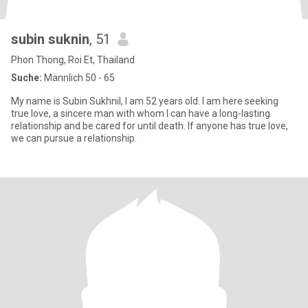
subin suknin
, 51
Phon Thong, Roi Et, Thailand
Suche:
Männlich 50 - 65
My name is Subin Sukhnil, I am 52 years old. I am here seeking
true love, a sincere man with whom I can have a long-lasting
relationship and be cared for until death. If anyone has true love,
we can pursue a relationship.