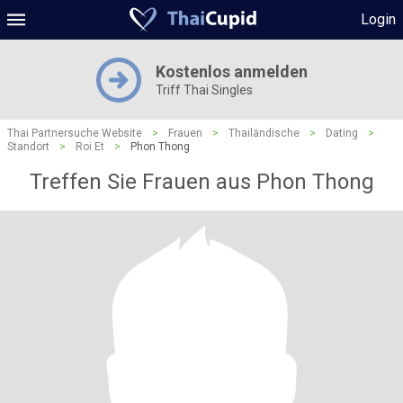
Login
Kostenlos anmelden
Triff Thai Singles
Thai Partnersuche Website
>
Frauen
>
Thailändische
>
Dating
>
Standort
>
Roi Et
>
Phon Thong
Treffen Sie Frauen aus Phon Thong