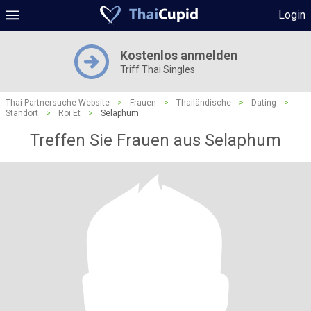
Login
Kostenlos anmelden
Triff Thai Singles
Thai Partnersuche Website
>
Frauen
>
Thailändische
>
Dating
>
Standort
>
Roi Et
>
Selaphum
Treffen Sie Frauen aus Selaphum