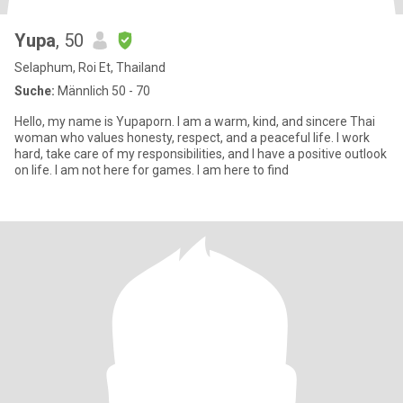
Yupa
, 50
Selaphum, Roi Et, Thailand
Suche:
Männlich 50 - 70
Hello, my name is Yupaporn. I am a warm, kind, and sincere Thai
woman who values honesty, respect, and a peaceful life. I work
hard, take care of my responsibilities, and I have a positive outlook
on life. I am not here for games. I am here to find