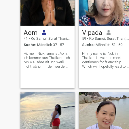
Aom
Vipada
41
•
Ko Samui, Surat Thani, Thailand
59
•
Ko Samui, Surat Thani, Thailand
Suche:
Männlich 37 - 57
Suche:
Männlich 52 - 69
Hi, mein Nickname ist Aom.
Hi, my name is Nok in
Ich komme aus Thailand. Ich
Thailand. I want to meet
bin 43 Jahre alt. Ich weiß
gentlemen for friendship.
nicht, ob ich finden werde,
Which will hopefully lead to a
was ich auf dieser Website
long-term commitment. I am
suche oder nicht. Es scheint
a Thai woman who is sweet,
nicht leicht zu wissen, wer
gentle and understanding. If
kein Betrüger ist. Also, wenn
you are interested in getting
du denkst, dass du es ernst
to know me and developing 
meinst, mit mir zu plaudern,
bitte gib mir einfach eine
Nachricht und erzähl mir von
dir selbst. Und will nur nach
einem Lebenspartner
suchen. Ich bin hier, um eine
ernsthafte Beziehung zu
suchen. Ich bin eine
arbeitende Frau. Arbeite