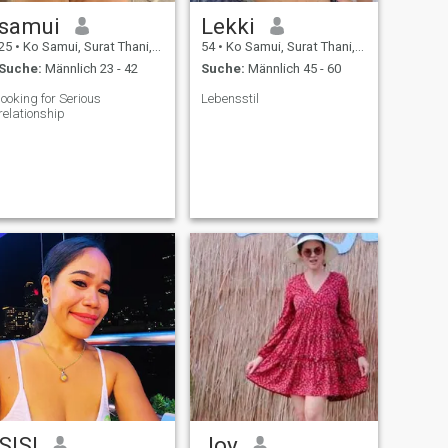
samui
Lekki
25
•
Ko Samui, Surat Thani, Thailand
54
•
Ko Samui, Surat Thani, Thailand
Suche:
Männlich 23 - 42
Suche:
Männlich 45 - 60
looking for Serious
Lebensstil
relationship
SISI
Joy