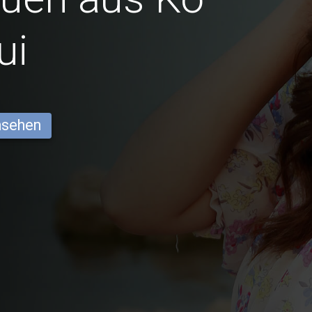
ui
ansehen