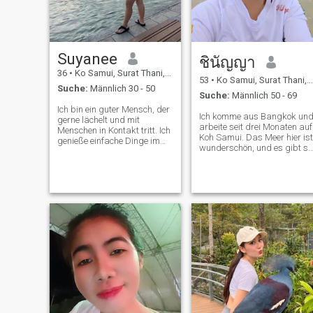
hart, spiele hart. Und ich
habe ein sehr normales
Leben und ich lebe auf der
Insel Koh Samui, im Süden
Thailands. Nun, ich hoffe, ich
Suyanee​
kann Sie besser
ชินัญญา
kennenlernen. Aber wenn du
36
•
Ko Samui, Surat Thani, Thailand
mich nicht magst, dann bitte
53
•
Ko Samui, Surat Thani, Thailand
Suche:
Männlich 30 - 50
einfach überspringen. Habt
Suche:
Männlich 50 - 69
einen schönen Tag.
Ich bin ein guter Mensch, der
Ich komme aus Bangkok un
gerne lächelt und mit
arbeite seit drei Monaten auf
Menschen in Kontakt tritt. Ich
Koh Samui. Das Meer hier ist
genieße einfache Dinge im
wunderschön, und es gibt so
Leben, gutes Essen, gute
viele Orte zu besuchen, dass
Gesellschaft und gute
ich gerne meinen Ruhestand
Gespräche. Abenteuer und
hier verbringen würde. Ich
Freude, und ich glaube
suche einen langfristigen
wirklich, dass jede neue
Partner, jemanden, mit dem
Erfahrung dazu beiträgt, die
ich mein Leben auf Koh
Welt ein wenig mehr zu
Samui verbringen kann. Ein
öffnen.
pensionierter Mann, oder ein
Mann, der seinen Ruhestand
in Thailand verbringen will,
lassen Sie uns reden.