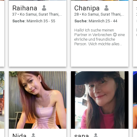
Raihana
Chanipa
37
•
Ko Samui, Surat Thani, Thailand
28
•
Ko Samui, Surat Thani, Thailand
Suche:
Männlich 35 - 55
Suche:
Männlich 25 - 44
Hallo! Ich suche meinen
Partner in Verbrechen.😊 eine
ehrliche und freundliche
Person. \NIch möchte alles
lernen.
Nida
sana