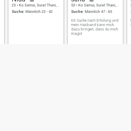
23
•
Ko Samui, Surat Thani, Thailand
53
•
Ko Samui, Surat Thani, Thailand
Suche:
Männlich 23 - 42
Suche:
Männlich 47 - 65
Ich Suche nach Erholung und
mein Hasband kann mich
dazu bringen, dass du mich
magst
pipo
nania
29
•
Ko Samui, Surat Thani, Thailand
29
•
Ko Samui, Surat Thani, Thailand