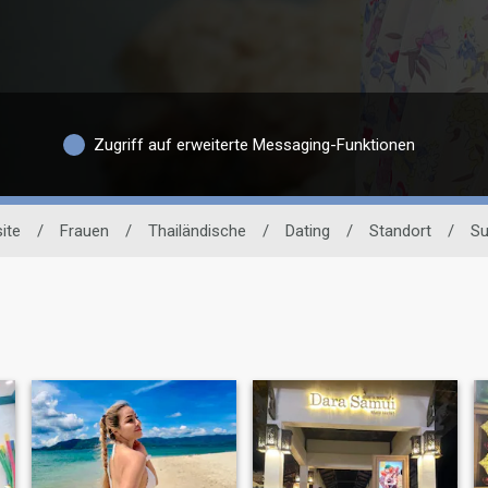
Zugriff auf erweiterte Messaging-Funktionen
ite
/
Frauen
/
Thailändische
/
Dating
/
Standort
/
Su