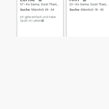
57
•
Ko Samui, Surat Thani, Thailand
23
•
Ko Samui, Surat Thani, Thailand
Suche:
Männlich 49 - 64
Suche:
Männlich 18 - 40
Ich gehe einfach und habe
Spaß im Leben😀
pai
NichaS
51
•
Ko Samui, Surat Thani, Thailand
28
•
Ko Samui, Surat Thani, Thailand