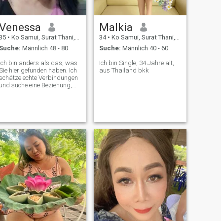
Venessa
Malkia
35
•
Ko Samui, Surat Thani, Thailand
34
•
Ko Samui, Surat Thani, Thailand
Suche:
Männlich 48 - 80
Suche:
Männlich 40 - 60
Ich bin anders als das, was
Ich bin Single, 34 Jahre alt,
Sie hier gefunden haben. Ich
aus Thailand bkk
schätze echte Verbindungen
und suche eine Beziehung,
die über virtuelle Gespräche
hinausgeht. Wenn Sie an
etwas authentischem und
langlebigem interessiert
sind, in dem wir wachsen
und genießen können, was
das Leben zu bieten hat,
dann sind Sie hier genau
richtig. Lass uns reden und
sehen, wohin es uns führt!