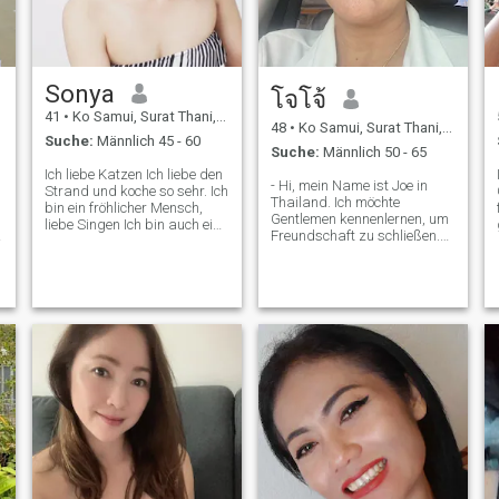
langfristige Beziehung
dieselben Informationen
wollen.
verwenden möchten. Ich
möchte wissen, ob Sie die
Informationen verwenden
möchten, die ich verwenden
Sonya
möchte. Ich möchte mehr
โจโจ้
über die Informationen
41
•
Ko Samui, Surat Thani, Thailand
wissen, die ich verwenden
48
•
Ko Samui, Surat Thani, Thailand
Suche:
Männlich 45 - 60
möchte. 🙏
Suche:
Männlich 50 - 65
Ich liebe Katzen Ich liebe den
d
- Hi, mein Name ist Joe in
Strand und koche so sehr. Ich
Thailand. Ich möchte
bin ein fröhlicher Mensch,
Gentlemen kennenlernen, um
liebe Singen Ich bin auch ein
Freundschaft zu schließen.
leichter Mensch, ich bin ein
Was hoffentlich zu einem
harter Mensch, ich bin ehrlich
langfristigen Engagement
und aufrichtig. Ich liebe es,
führen wird. Ich bin eine
sich um einen Menschen zu
thailändische Frau, die süß,
kümmern ❣ ️ Ich liebe Sport,
sanft und verständnisvoll ist.
um mich in Form zu halten.
Wenn du daran interessiert
Vielen Dank für das Lesen
bist, mich kennenzulernen
Mein Profil 🙏
und eine Beziehung mit einer
fürsorglichen thailändischen
Frau zu entwickeln. Bitte
fühlen Sie sich frei, uns zu
kontaktieren.