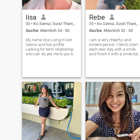
lisa
Rebe
33
•
Ko Samui, Surat Thani, Thailand
35
•
Ko Samui, Surat Thani, Thailand
Suche:
Männlich 34 - 60
Suche:
Männlich 32 - 65
My name lisa Living in kon
I am a very cheerful and
Samui and low profile
sincere person. I like to start
Looking for term relatioship
each new day with a smile
who can do yes me to you As
and finish it with a smile too.
well. You are stingy, not
In life, there are many
generous and willing to
reasons for sadness and I
provide a good life then do
understand that you cannot
not match me. No one night
always feel happy, but still I
stand, No play boy,No party
think that you need the mos
man.