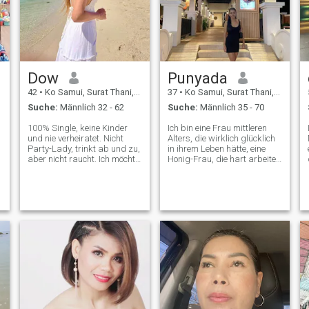
Dow
Punyada
42
•
Ko Samui, Surat Thani, Thailand
37
•
Ko Samui, Surat Thani, Thailand
Suche:
Männlich 32 - 62
Suche:
Männlich 35 - 70
100% Single, keine Kinder
Ich bin eine Frau mittleren
und nie verheiratet. Nicht
Alters, die wirklich glücklich
Party-Lady, trinkt ab und zu,
in ihrem Leben hätte, eine
aber nicht raucht. Ich möchte
Honig-Frau, die hart arbeiten
gesund bleiben. Genießen Sie
würde, die einen Mann
das Reisen und die Freiheit,
haben würde, um den es sich
Dinge zu tun. Freut sich,
kümmern würde, lieben und
kleine Pflanzen und Blumen
dieses Leben genießen
a
wachsen zu lassen. Ich liebe
würde. Ich will keine
Tiere, besonders Hunde und
Urlaubsfreundin sein, aber
Katzen. Nun, Kochen, Essen
ich will Liebe, Güte. Ich
ist nicht wirklich wie 5 Sterne
möchte wissen, ob Sie die
Restaurants, aber kann
gleichen Informationen
schmackhafter sein. Auf der
verwenden möchten. Ich
Suche nach einer ernsthaften
möchte wissen, ob Sie
Beziehung. Verschwenden
dieselben Informationen
Sie nicht die Zeit, wenn Sie
verwenden möchten. Ich
nicht wirklich eine
möchte wissen, ob Sie