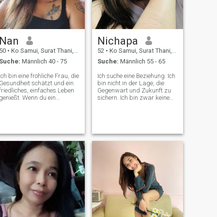
Nan
Nichapa
50
•
Ko Samui, Surat Thani, Thailand
52
•
Ko Samui, Surat Thani, Thailand
Suche:
Männlich 40 - 75
Suche:
Männlich 55 - 65
Ich bin eine fröhliche Frau, die
Ich suche eine Beziehung. Ich
Gesundheit schätzt und ein
bin nicht in der Lage, die
friedliches, einfaches Leben
Gegenwart und Zukunft zu
genießt. Wenn du ein
sichern. Ich bin zwar keine
aufrichtiger und loyaler
Frau, die alles hat, aber ich
Mann bist, der bereit ist, das
bin ehrenvoll, mitfühlend,
Glück im Leben wieder mit
verantwortlich und
mir zu teilen, und wenn du
verantwortlich. Ich bin
nach der gleichen Art von
aufgeschlossen, liebevoll,
Beziehung suchst, fühl dich
warm, sensibel und umarme
frei, mich zu erreichen und
mich von diesem Gefühl. Ich
mich besser kennenzulernen.
bin aufgeschlossen, liebevoll,
freundlich und offen. Eine
fröhliche, starke Frau, nicht
gewebt, sondern sanft.