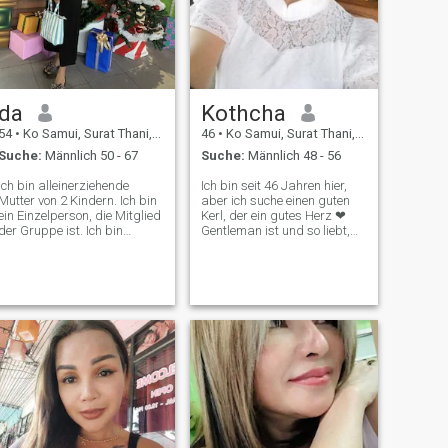
da
Kothcha
54
•
Ko Samui, Surat Thani, Thailand
46
•
Ko Samui, Surat Thani, Thailand
Suche:
Männlich 50 - 67
Suche:
Männlich 48 - 56
Ich bin alleinerziehende
Ich bin seit 46 Jahren hier,
Mutter von 2 Kindern. Ich bin
aber ich suche einen guten
ein Einzelperson, die Mitglied
Kerl, der ein gutes Herz ❤ ️
der Gruppe ist. Ich bin
Gentleman ist und so liebt,
Mitglied der Gruppe. Ich bin
wie ich bin. Ich bin nicht für
Mitglied der Gruppe. Ich bin
Sex online hier, sondern ich
Mitglied der Gruppe. Ich bin
suche einen guten Kerl. Eine
Mitglied der Gruppe. Ich
echte Liebe, eine ernsthafte
werde nicht mit mir spielen,
Beziehung.
vielen Dank.