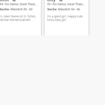
34
•
Ko Samui, Surat Thani, Thailand
55
•
Ko Samui, Surat Thani, Thailand
Suche:
Männlich 30 - 60
Suche:
Männlich 54 - 66
Hi, mein Name ist Si. Schön,
I’m a good girl. Happy cute
Sie hier kennenzulernen.
funny sexy girl
WEITER
pinny
21
•
Ko Samui, Surat Thani, Thailand