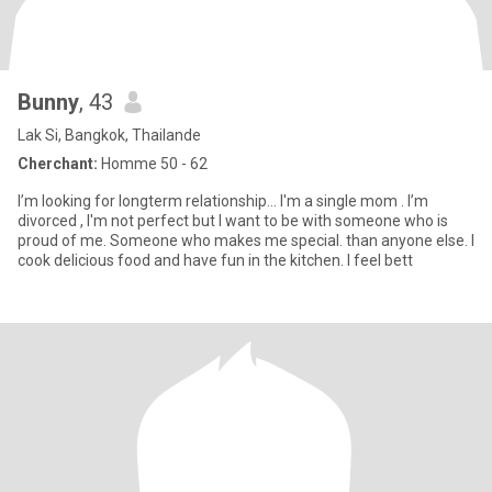
Bunny
, 43
Lak Si, Bangkok, Thailande
Cherchant:
Homme 50 - 62
I’m looking for longterm relationship… I'm a single mom . I’m
divorced , I'm not perfect but I want to be with someone who is
proud of me. Someone who makes me special. than anyone else. I
cook delicious food and have fun in the kitchen. I feel bett