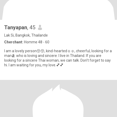
Tanyapan
, 45
Lak Si, Bangkok, Thailande
Cherchant:
Homme 48 - 60
I am a lovely person😚😚, kind-hearted☺️☺️, cheerful, looking for a
man🫂 who is loving and sincere. I live in Thailand. If you are
looking for a sincere Thai woman, we can talk. Don't forget to say
hi. I am waiting for you, my love.💕💕