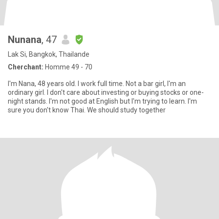
Nunana
, 47
Lak Si, Bangkok, Thailande
Cherchant:
Homme 49 - 70
I'm Nana, 48 years old. I work full time. Not a bar girl, I'm an
ordinary girl. I don't care about investing or buying stocks or one-
night stands. I'm not good at English but I'm trying to learn. I'm
sure you don't know Thai. We should study together