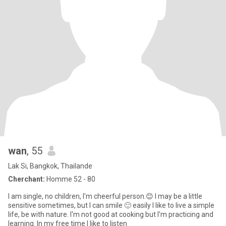
wan
, 55
Lak Si, Bangkok, Thailande
Cherchant:
Homme 52 - 80
I am single, no children, I'm cheerful person.😊 I may be a little
sensitive sometimes, but I can smile 🙂 easily I like to live a simple
life, be with nature. I'm not good at cooking but I'm practicing and
learning. In my free time I like to listen