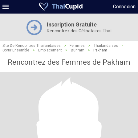
Connexion
Inscription Gratuite
Rencontrez des Célibataires Thaï
Site De Rencontres Thaïlandaises
>
Femmes
>
Thaïlandaises
>
Sortir Ensemble
>
Emplacement
>
Buriram
>
Pakham
Rencontrez des Femmes de Pakham