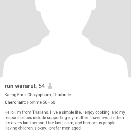
run wararut
, 54
Kaeng Khro, Chaiyaphum, Thailande
Cherchant:
Homme 56 - 60
Hello, I'm from Thailand. I live a simple life, I enjoy cooking, and my
responsibilities include supporting my mother. I have two children.
I'm a very kind person. I like kind, calm, and humorous people.
Having children is okay. I prefer men aged