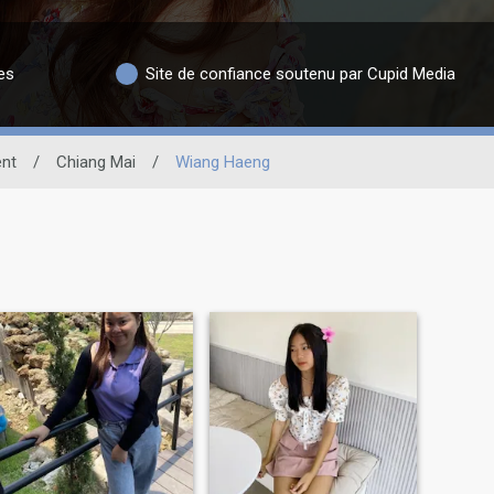
es
Site de confiance soutenu par Cupid Media
nt
/
Chiang Mai
/
Wiang Haeng