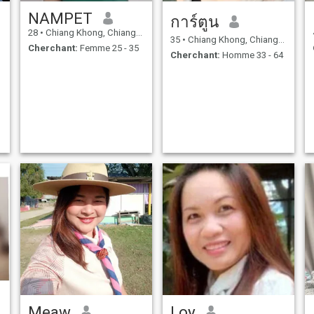
NAMPET
การ์ตูน
28
•
Chiang Khong, Chiang Rai, Thailande
35
•
Chiang Khong, Chiang Rai, Thailande
Cherchant:
Femme 25 - 35
Cherchant:
Homme 33 - 64
Meaw
Loy