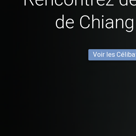
de Chian
Voir les Céliba