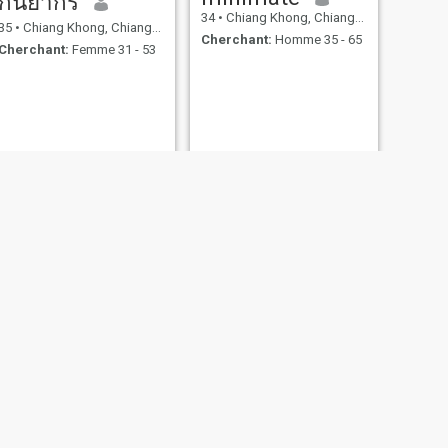
กันยากร
34
•
Chiang Khong, Chiang Rai, Thailande
35
•
Chiang Khong, Chiang Rai, Thailande
Cherchant:
Homme 35 - 65
Cherchant:
Femme 31 - 53
SUIVANT
Sairung
41
•
Chiang Khong, Chiang Rai, Thailande