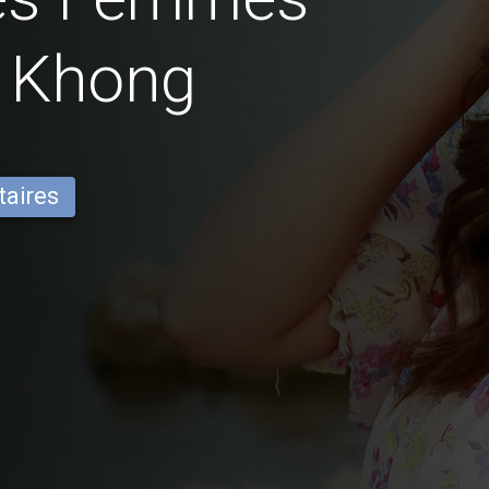
g Khong
taires