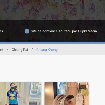
es
Site de confiance soutenu par Cupid Media
nt
/
Chiang Rai
/
Chiang Khong