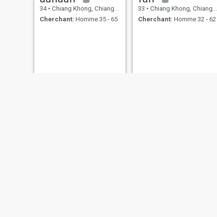
34
•
Chiang Khong, Chiang Rai, Thailande
33
•
Chiang Khong, Chiang Rai, Thailande
Cherchant:
Homme 35 - 65
Cherchant:
Homme 32 - 62
Jamie
ขจีรัตน์
39
•
Chiang Khong, Chiang Rai, Thailande
43
•
Chiang Khong, Chiang Rai, Thailande