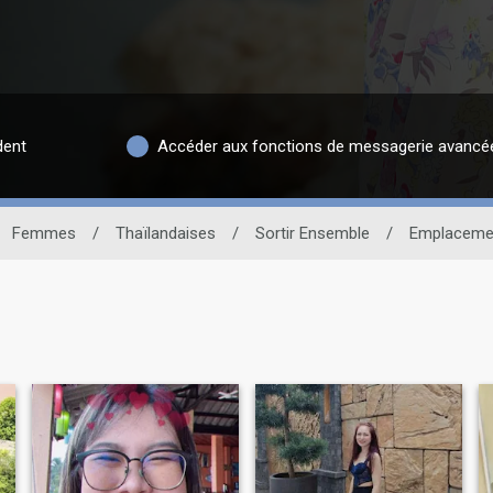
dent
Accéder aux fonctions de messagerie avancé
Femmes
/
Thaïlandaises
/
Sortir Ensemble
/
Emplaceme