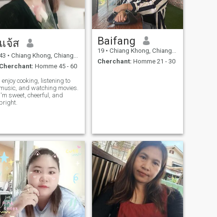
Baifang
แจ้ส
19
•
Chiang Khong, Chiang Rai, Thailande
43
•
Chiang Khong, Chiang Rai, Thailande
Cherchant:
Homme 21 - 30
Cherchant:
Homme 45 - 60
I enjoy cooking, listening to
music, and watching movies.
I'm sweet, cheerful, and
bright.