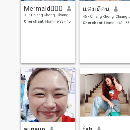
Mermaid🧜🏻‍♀️
แสงเดือน
31
•
Chiang Khong, Chiang Rai, Thailande
46
•
Chiang Khong, Chiang Rai, Thailande
Cherchant:
Homme 33 - 45
Cherchant:
Homme 43 - 66
aunaun
fah