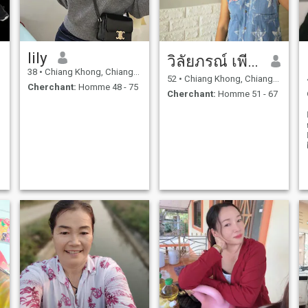
lily
วิลัยภรณ์ เพียรกล้า
38
•
Chiang Khong, Chiang Rai, Thailande
52
•
Chiang Khong, Chiang Rai, Thailande
Cherchant:
Homme 48 - 75
Cherchant:
Homme 51 - 67