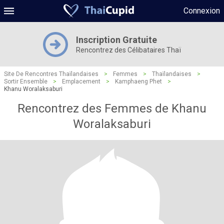
Connexion
Inscription Gratuite
Rencontrez des Célibataires Thaï
Site De Rencontres Thaïlandaises
>
Femmes
>
Thaïlandaises
>
Sortir Ensemble
>
Emplacement
>
Kamphaeng Phet
>
Khanu Woralaksaburi
Rencontrez des Femmes de Khanu
Woralaksaburi