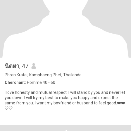
นิตยา
, 47
Phran Kratai, Kamphaeng Phet, Thailande
Cherchant:
Homme 40 - 60
I love honesty and mutual respect. I will stand by you and never let
you down. I will try my best to make you happy and expect the
same from you. I want my boyfriend or husband to feel good.❤️❤️
🤍🤍