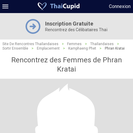
Connexion
Inscription Gratuite
Rencontrez des Célibataires Thaï
Site De Rencontres Thaïlandaises
>
Femmes
>
Thaïlandaises
>
Sortir Ensemble
>
Emplacement
>
Kamphaeng Phet
>
Phran Kratai
Rencontrez des Femmes de Phran
Kratai