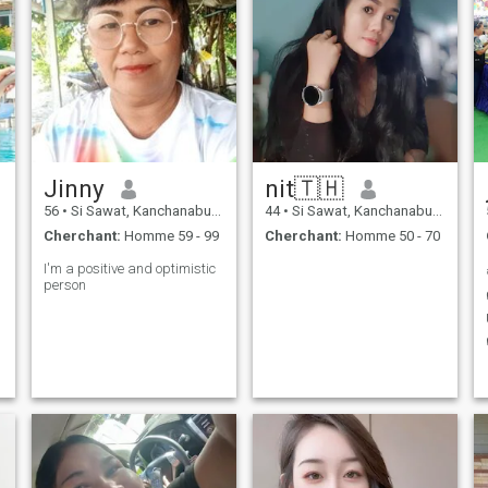
Jinny
nit🇹🇭
56
•
Si Sawat, Kanchanaburi, Thailande
44
•
Si Sawat, Kanchanaburi, Thailande
Cherchant:
Homme 59 - 99
Cherchant:
Homme 50 - 70
I'm a positive and optimistic
person
i
u