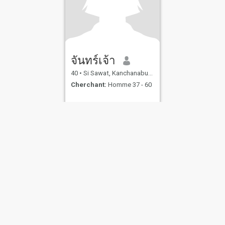
จันทร์เจ้า
40
•
Si Sawat, Kanchanaburi, Thailande
Cherchant:
Homme 37 - 60
s d’utilisation
Politique de remboursement
Politique de confidentialité
Pol
IL MIL, INC. located at 200 Townsend St., Unit 43, San Francisco CA 94