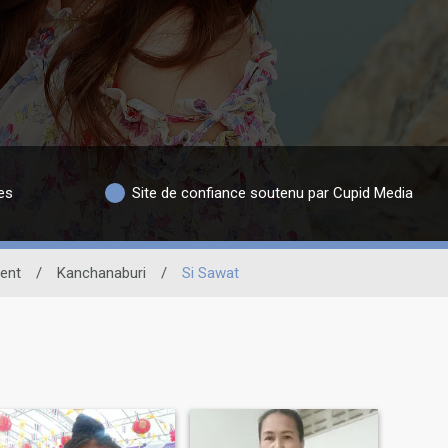
es
Site de confiance soutenu par Cupid Media
ent
/
Kanchanaburi
/
Si Sawat