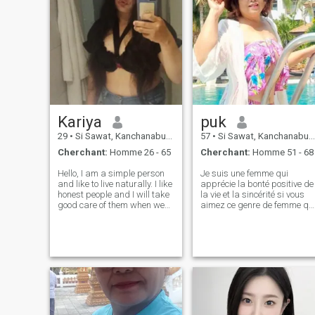
Kariya
puk
29
•
Si Sawat, Kanchanaburi, Thailande
57
•
Si Sawat, Kanchanaburi, Thailande
Cherchant:
Homme 26 - 65
Cherchant:
Homme 51 - 68
Hello, I am a simple person
Je suis une femme qui
and like to live naturally. I like
apprécie la bonté positive de
honest people and I will take
la vie et la sincérité si vous
good care of them when we
aimez ce genre de femme qu
are together. 🥰
commencent la conversion a
cas où nous pourrions avoir
le long de très bons endroits
.nous devrons vivre. Je suis
en direct à Kanchanaburi /
Thaïlande