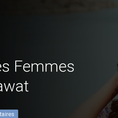
des Femmes
awat
taires