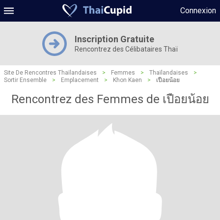
Connexion
Inscription Gratuite
Rencontrez des Célibataires Thaï
Site De Rencontres Thaïlandaises
>
Femmes
>
Thaïlandaises
>
Sortir Ensemble
>
Emplacement
>
Khon Kaen
>
เปือยน้อย
Rencontrez des Femmes de เปือยน้อย