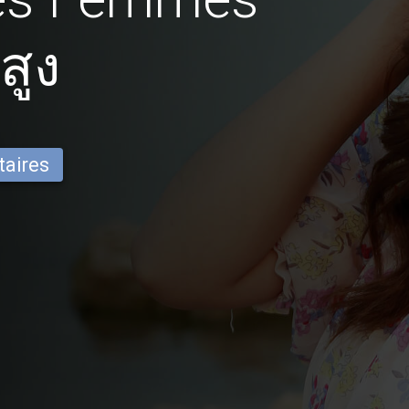
สูง
taires