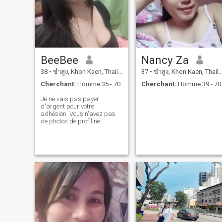
BeeBee
Nancy Za
38
•
ซำสูง, Khon Kaen, Thailande
37
•
ซำสูง, Khon Kaen, Thailande
Cherchant:
Homme 35 - 70
Cherchant:
Homme 39 - 70
Je ne vais pas payer
d'argent pour votre
adhésion. Vous n'avez pas
de photos de profil ne
m'envoyez pas de message.
Je ne vous répondrai pas.