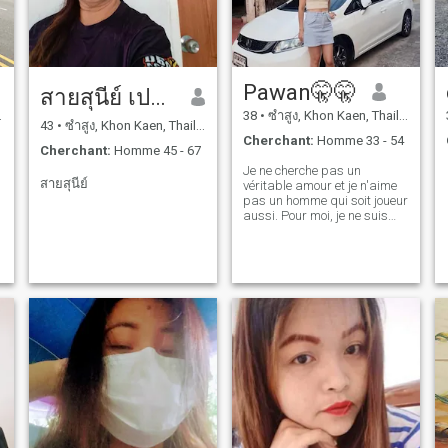
Pawan🤫🤫
สายสุนีย์ เปรมปรีดิ์
38
•
ซำสูง, Khon Kaen, Thailande
43
•
ซำสูง, Khon Kaen, Thailande
Cherchant:
Homme 33 - 54
Cherchant:
Homme 45 - 67
Je ne cherche pas un
สายสุนีย์
véritable amour et je n'aime
pas un homme qui soit joueur
aussi. Pour moi, je ne suis
pas joueur. Je ne bois pas, je
ne fume pas et je ne joue pas
aux jeux d'argent.