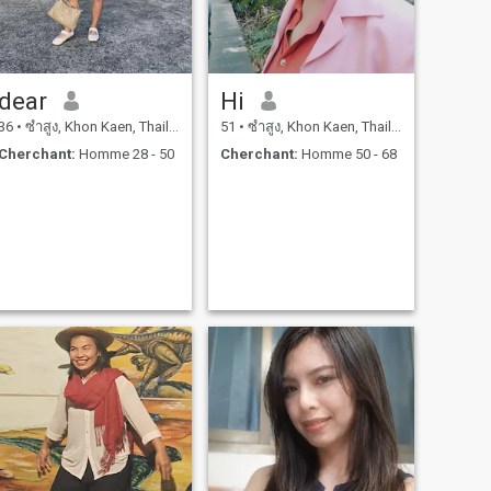
dear
Hi
36
•
ซำสูง, Khon Kaen, Thailande
51
•
ซำสูง, Khon Kaen, Thailande
Cherchant:
Homme 28 - 50
Cherchant:
Homme 50 - 68