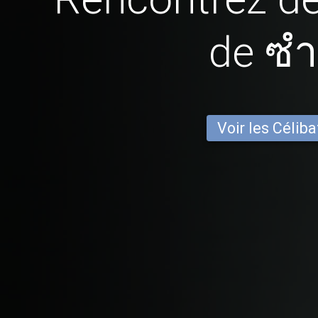
de ซำ
Voir les Céliba