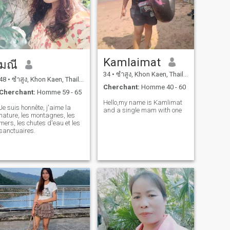
Kamlaimat
มณี
34
•
ซำสูง, Khon Kaen, Thailande
48
•
ซำสูง, Khon Kaen, Thailande
Cherchant:
Homme 40 - 60
Cherchant:
Homme 59 - 65
Hello,my name is Kamlimat
Je suis honnête, j'aime la
and a single mam with one
nature, les montagnes, les
mers, les chutes d'eau et les
sanctuaires.