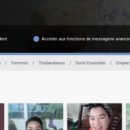
dent
Accéder aux fonctions de messagerie avancé
s
/
Femmes
/
Thaïlandaises
/
Sortir Ensemble
/
Empla