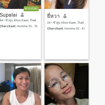
NOUVEAU
Supalai
ยี่หวา
44
•
ซำสูง, Khon Kaen, Thailande
34
•
ซำสูง, Khon Kaen, Thailande
Cherchant:
Homme 55 - 70
Cherchant:
Homme 33 - 41