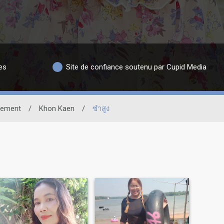
es
Site de confiance soutenu par Cupid Media
cement
/
Khon Kaen
/
ซำสูง