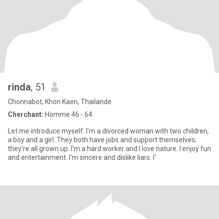
rinda
, 51
Chonnabot, Khon Kaen, Thailande
Cherchant:
Homme 46 - 64
Let me introduce myself. I'm a divorced woman with two children,
a boy and a girl. They both have jobs and support themselves;
they're all grown up. I'm a hard worker and I love nature. I enjoy fun
and entertainment. I'm sincere and dislike liars. I'