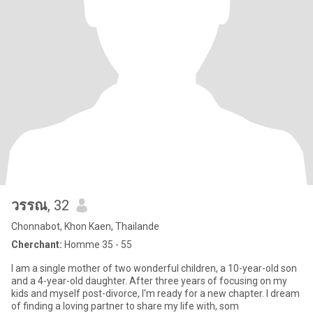
วรรณ
, 32
Chonnabot, Khon Kaen, Thailande
Cherchant:
Homme 35 - 55
I am a single mother of two wonderful children, a 10-year-old son
and a 4-year-old daughter. After three years of focusing on my
kids and myself post-divorce, I'm ready for a new chapter. I dream
of finding a loving partner to share my life with, som