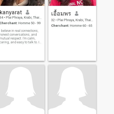
kanyarat
เอื้อมพร
34
•
Plai Phraya, Krabi, Thailande
32
•
Plai Phraya, Krabi, Thailande
Cherchant:
Homme 50 - 99
Cherchant:
Homme 60 - 65
I believe in real connections,
honest conversations, and
mutual respect. I’m calm,
caring, and easy to talk to. If
you’re someone who values
sincerity and good vibes, we
might get along well.”