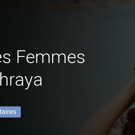
des Femmes
Phraya
taires