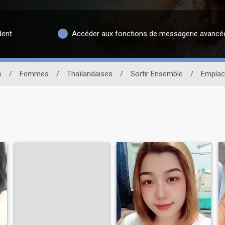
dent
Accéder aux fonctions de messagerie avancé
s
/
Femmes
/
Thaïlandaises
/
Sortir Ensemble
/
Empla