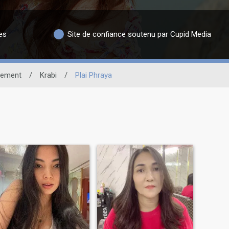
es
Site de confiance soutenu par Cupid Media
cement
/
Krabi
/
Plai Phraya