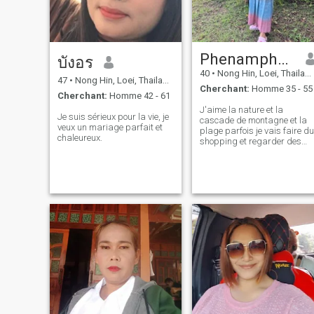
Phenamphon
บังอร
40
•
Nong Hin, Loei, Thailande
47
•
Nong Hin, Loei, Thailande
Cherchant:
Homme 35 - 55
Cherchant:
Homme 42 - 61
J'aime la nature et la
Je suis sérieux pour la vie, je
cascade de montagne et la
veux un mariage parfait et
plage parfois je vais faire du
chaleureux.
shopping et regarder des
films