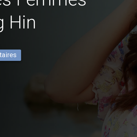
g Hin
taires