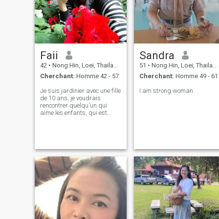
Faii
Sandra
42
•
Nong Hin, Loei, Thailande
51
•
Nong Hin, Loei, Thailande
Cherchant:
Homme 42 - 57
Cherchant:
Homme 49 - 61
Je suis jardinier avec une fille
I am strong woman
de 10 ans, je voudrais
rencontrer quelqu'un qui
aime les enfants, qui est
sincea et honnête. J'ai un
travail, j'ai mon propre
jardin, je sais que je suis une
femme ordinaire, j'aimerais
avoir un amant qui restera
avec moi jusqu'à
maintenant. J'espère que je
trouverai mon destin ici.