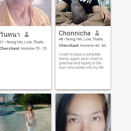
Chonnicha
วันทนา
48
•
Nong Hin, Loei, Thailande
61
•
Nong Hin, Loei, Thailande
Cherchant:
Homme 44 - 63
Cherchant:
Homme 70 - 75
I want to have a complete
family again and I want to
give love and loyalty to the
man who comes into my life.