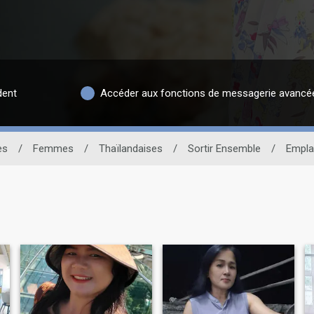
dent
Accéder aux fonctions de messagerie avancé
es
/
Femmes
/
Thaïlandaises
/
Sortir Ensemble
/
Empl