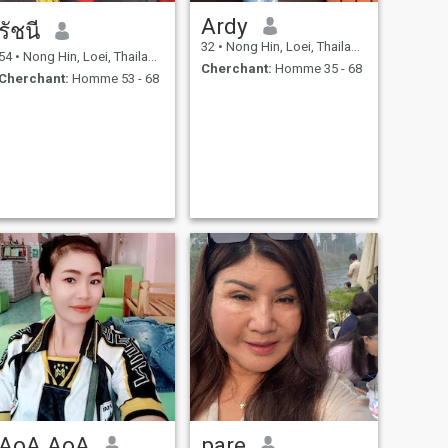
Ardy
รัชนี
32
•
Nong Hin, Loei, Thailande
54
•
Nong Hin, Loei, Thailande
Cherchant:
Homme 35 - 68
Cherchant:
Homme 53 - 68
AoA AoA
pare