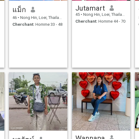
Jutamart
แม็ก
45
•
Nong Hin, Loei, Thailande
46
•
Nong Hin, Loei, Thailande
Cherchant:
Homme 44 - 70
Cherchant:
Homme 33 - 48
Wannapa