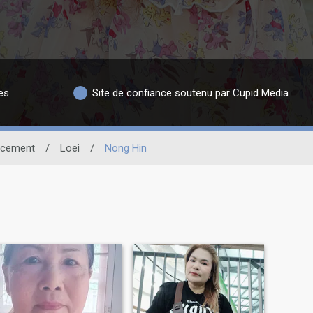
es
Site de confiance soutenu par Cupid Media
acement
/
Loei
/
Nong Hin