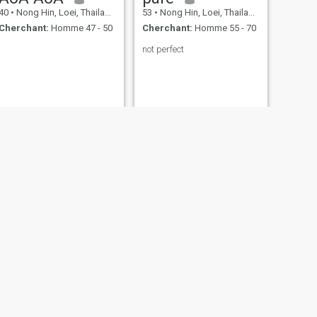
40
•
Nong Hin, Loei, Thailande
53
•
Nong Hin, Loei, Thailande
Cherchant:
Homme 47 - 50
Cherchant:
Homme 55 - 70
not perfect
SUIVANT
Benjawan
59
•
Nong Hin, Loei, Thailande