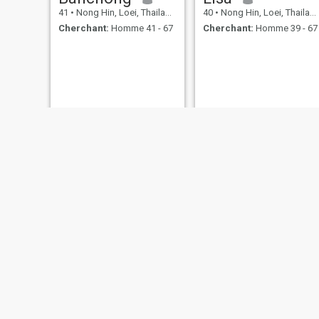
41
•
Nong Hin, Loei, Thailande
40
•
Nong Hin, Loei, Thailande
Cherchant:
Homme 41 - 67
Cherchant:
Homme 39 - 67
crumbltee
wisa
32
•
Nong Hin, Loei, Thailande
39
•
Nong Hin, Loei, Thailande