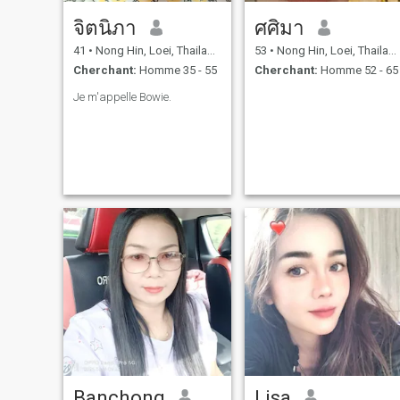
จิตนิภา
ศศิมา
41
•
Nong Hin, Loei, Thailande
53
•
Nong Hin, Loei, Thailande
Cherchant:
Homme 35 - 55
Cherchant:
Homme 52 - 65
Je m'appelle Bowie.
Banchong
Lisa