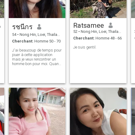
Ratsamee
รชนีกร
52
•
Nong Hin, Loei, Thailande
54
•
Nong Hin, Loei, Thailande
Cherchant:
Homme 48 - 66
Cherchant:
Homme 50 - 70
Je suis gentil.
J'ai beaucoup de temps pour
jouer à cette application
mais je veux rencontrer un
homme bon pour moi. Quand
j'aurai du temps libre, je
viendrai lire. J'espère trouver
un homme bon qui m'attend.