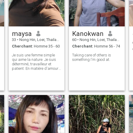
maysa
Kanokwan
33
•
Nong Hin, Loei, Thailande
60
•
Nong Hin, Loei, Thailande
Cherchant:
Homme 35 - 60
Cherchant:
Homme 56 - 74
Je suis une femme simple
Taking care of others is
qui aime la nature. Je suis
something I'm good at.
déterminé, travailleur et
patient. En matière d'amour,
je suis loyal et fidèle.