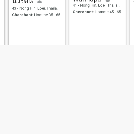
นวรัตน์
41
•
Nong Hin, Loei, Thailande
43
•
Nong Hin, Loei, Thailande
Cherchant:
Homme 45 - 65
Cherchant:
Homme 35 - 65
bee
วิไลแตงหวาน
35
•
Nong Hin, Loei, Thailande
53
•
Nong Hin, Loei, Thailande