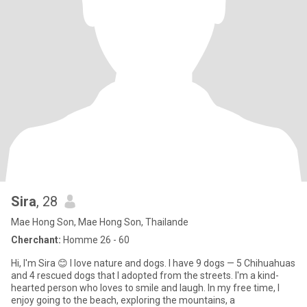
Sira
, 28
Mae Hong Son, Mae Hong Son, Thailande
Cherchant:
Homme 26 - 60
Hi, I'm Sira 😊 I love nature and dogs. I have 9 dogs — 5 Chihuahuas
and 4 rescued dogs that I adopted from the streets. I'm a kind-
hearted person who loves to smile and laugh. In my free time, I
enjoy going to the beach, exploring the mountains, a