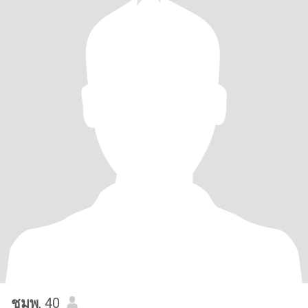
ชมพู
, 40