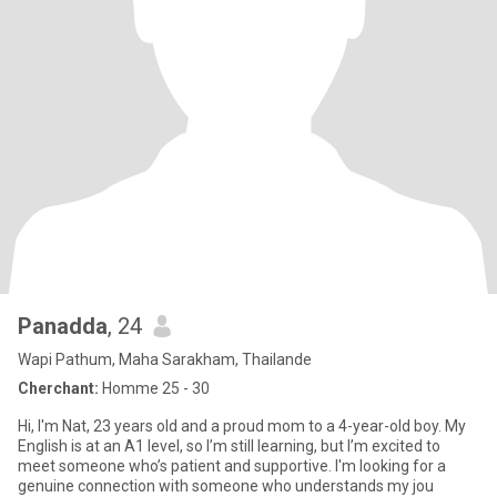
Panadda
, 24
Wapi Pathum, Maha Sarakham, Thailande
Cherchant:
Homme 25 - 30
Hi, I'm Nat, 23 years old and a proud mom to a 4-year-old boy. My
English is at an A1 level, so I’m still learning, but I’m excited to
meet someone who’s patient and supportive. I'm looking for a
genuine connection with someone who understands my jou